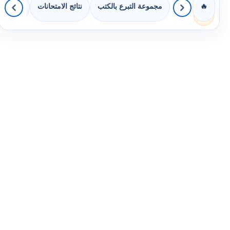
مجموعة التبرع بالكتب
نتائج الامتحانات
كويزات 
🔥