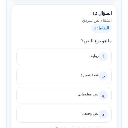
السؤال 12
الشقاء نص سردي
النقاط: 1
ما هو نوع النص؟
رواية
أ
قصة قصيرة
ب
نص معلوماتي
ج
نص وصفي
د