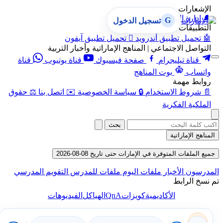
الإشعارات
🔔
إدارة الإشعارات
G
تسجيل الدخول
التطبيقات
🤖
تحميل تطبيق أندرويد

تحميل تطبيق آيفون
التواصل الاجتماعي | المناهج الإماراتية وأخبار التربية
قناة تيليجرام
صفحة فيسبوك
قناة يوتيوب
قناة
واتساب
بوت المناهج
روابط مهمة
📄
شروط الاستخدام
🔒
سياسة الخصوصية
✉️
اتصل بنا
⚖️
حقوق
الملكية الفكرية
بحث
المناهج الإماراتية
جميع الملفات المتوفرة في الإمارات حتى تاريخ 08-08-2026
المدرسون
الأخبار
ملفات اليوم
ملفات للمدرس
التقويم المدرسي
تم نسخ الرابط
QnA
الأكاديمية
كويزات
الهياكل
الفيديوهات