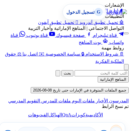
الإشعارات
🔔
إدارة الإشعارات
G
تسجيل الدخول
التطبيقات
🤖
تحميل تطبيق أندرويد

تحميل تطبيق آيفون
التواصل الاجتماعي | المناهج الإماراتية وأخبار التربية
قناة تيليجرام
صفحة فيسبوك
قناة يوتيوب
قناة
واتساب
بوت المناهج
روابط مهمة
📄
شروط الاستخدام
🔒
سياسة الخصوصية
✉️
اتصل بنا
⚖️
حقوق
الملكية الفكرية
بحث
المناهج الإماراتية
جميع الملفات المتوفرة في الإمارات حتى تاريخ 08-08-2026
المدرسون
الأخبار
ملفات اليوم
ملفات للمدرس
التقويم المدرسي
تم نسخ الرابط
QnA
الأكاديمية
كويزات
الهياكل
الفيديوهات