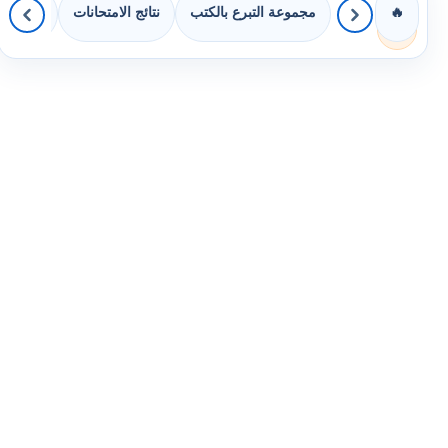
مجموعة التبرع بالكتب
نتائج الامتحانات
كويزات 
🔥