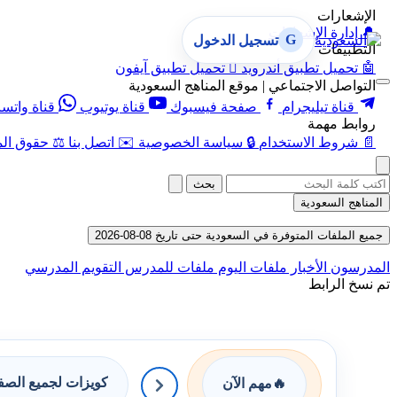
الإشعارات
🔔
إدارة الإشعارات
G
تسجيل الدخول
التطبيقات
🤖
تحميل تطبيق أندرويد

تحميل تطبيق آيفون
التواصل الاجتماعي | موقع المناهج السعودية
قناة تيليجرام
صفحة فيسبوك
قناة يوتيوب
قناة واتس
روابط مهمة
📄
شروط الاستخدام
🔒
سياسة الخصوصية
✉️
اتصل بنا
⚖️
حقوق الم
بحث
المناهج السعودية
جميع الملفات المتوفرة في السعودية حتى تاريخ 08-08-2026
المدرسون
الأخبار
ملفات اليوم
ملفات للمدرس
التقويم المدرسي
تم نسخ الرابط
كويزات لجميع الص
🔥
مهم الآن