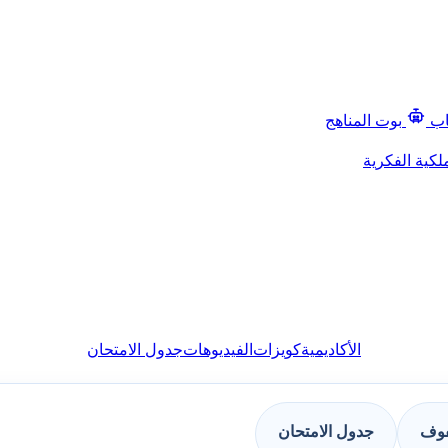
اب
بوت المناهج
لكية الفكرية
الأكاديمية
كويزات
الفيديوهات
جدول الامتحان
فوف
جدول الامتحان