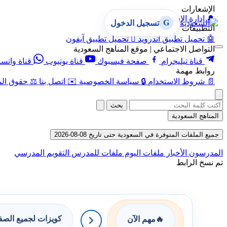
الإشعارات
🔔
إدارة الإشعارات
G
تسجيل الدخول
التطبيقات
🤖
تحميل تطبيق أندرويد

تحميل تطبيق آيفون
التواصل الاجتماعي | موقع المناهج السعودية
قناة تيليجرام
صفحة فيسبوك
قناة يوتيوب
قناة واتس
روابط مهمة
📄
شروط الاستخدام
🔒
سياسة الخصوصية
✉️
اتصل بنا
⚖️
حقوق الم
بحث
المناهج السعودية
جميع الملفات المتوفرة في السعودية حتى تاريخ 08-08-2026
المدرسون
الأخبار
ملفات اليوم
ملفات للمدرس
التقويم المدرسي
تم نسخ الرابط
كويزات لجميع الص
🔥
مهم الآن