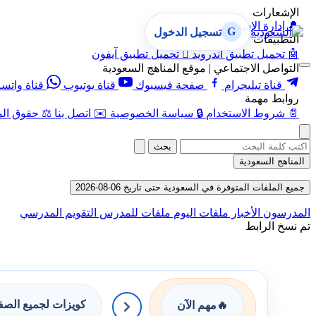
الإشعارات
🔔
إدارة الإشعارات
G
تسجيل الدخول
التطبيقات
🤖
تحميل تطبيق أندرويد

تحميل تطبيق آيفون
التواصل الاجتماعي | موقع المناهج السعودية
قناة تيليجرام
صفحة فيسبوك
قناة يوتيوب
قناة واتس
روابط مهمة
📄
شروط الاستخدام
🔒
سياسة الخصوصية
✉️
اتصل بنا
⚖️
حقوق الم
بحث
المناهج السعودية
جميع الملفات المتوفرة في السعودية حتى تاريخ 06-08-2026
المدرسون
الأخبار
ملفات اليوم
ملفات للمدرس
التقويم المدرسي
تم نسخ الرابط
كويزات لجميع الص
🔥
مهم الآن