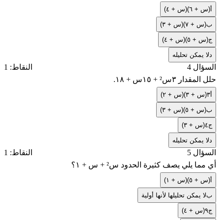
أ
(س + ٦)(س + ٤)
ب
(س + ٧)(س + ٣)
ج
(س + ٥)(س + ٤)
د
لا يمكن تحليله
السؤال 4
النقاط: 1
حلل المقدار ٣س² + ١٥س + ١٨.
أ
٣(س + ٣)(س + ٢)
ب
(س + ٥)(س + ٣)
ج
٤(س + ٣)
د
لا يمكن تحليله
السؤال 5
النقاط: 1
أي مما يلي يصف كثيرة الحدود س² + س + ١؟
أ
(س + ٥)(س + ١)
ب
لا يمكن تحليلها لأنها أولية
ج
٩(س + ٤)