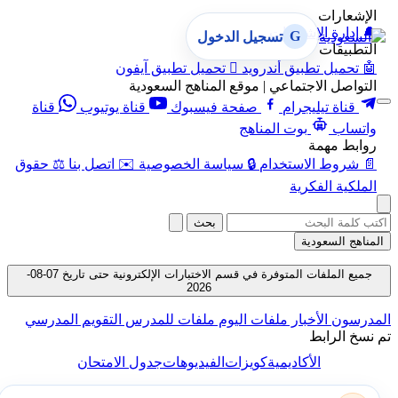
الإشعارات
🔔
إدارة الإشعارات
G
تسجيل الدخول
التطبيقات
🤖
تحميل تطبيق أندرويد

تحميل تطبيق آيفون
التواصل الاجتماعي | موقع المناهج السعودية
قناة تيليجرام
صفحة فيسبوك
قناة يوتيوب
قناة
واتساب
بوت المناهج
روابط مهمة
📄
شروط الاستخدام
🔒
سياسة الخصوصية
✉️
اتصل بنا
⚖️
حقوق
الملكية الفكرية
بحث
المناهج السعودية
جميع الملفات المتوفرة في قسم الاختبارات الإلكترونية حتى تاريخ 07-08-
2026
المدرسون
الأخبار
ملفات اليوم
ملفات للمدرس
التقويم المدرسي
تم نسخ الرابط
الأكاديمية
كويزات
الفيديوهات
جدول الامتحان