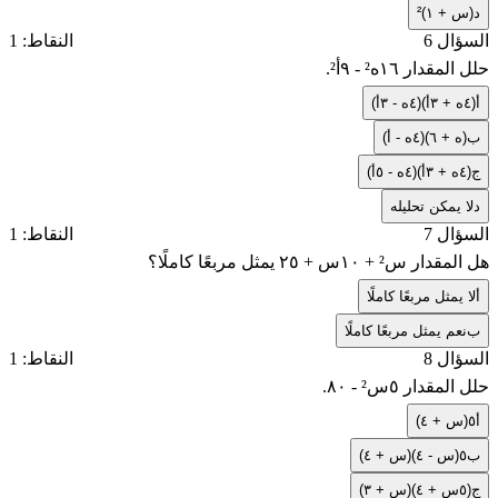
د
(س + ١)²
السؤال 6
النقاط: 1
حلل المقدار ١٦ه² - ٩أ².
أ
(٤ه + ٣أ)(٤ه - ٣أ)
ب
(ه + ٦)(٤ه - أ)
ج
(٤ه + ٣أ)(٤ه - ٥أ)
د
لا يمكن تحليله
السؤال 7
النقاط: 1
هل المقدار س² + ١٠س + ٢٥ يمثل مربعًا كاملًا؟
أ
لا يمثل مربعًا كاملًا
ب
نعم يمثل مربعًا كاملًا
السؤال 8
النقاط: 1
حلل المقدار ٥س² - ٨٠.
أ
٥(س + ٤)
ب
٥(س - ٤)(س + ٤)
ج
(٥س + ٤)(س + ٣)