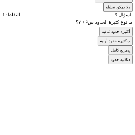
د
لا يمكن تحليله
السؤال 9
النقاط: 1
ما نوع كثيرة الحدود س² + ٧؟
أ
كثيرة حدود ثنائية
ب
كثيرة حدود أولية
ج
مربع كامل
د
ثلاثية حدود