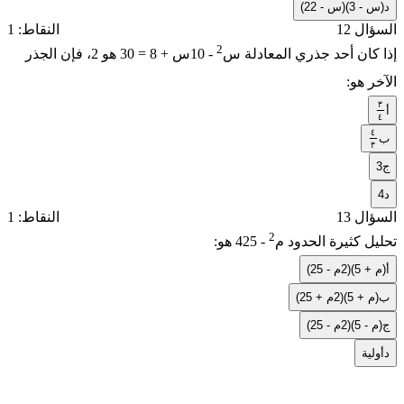
د
(2س - 3)(س - 2)
السؤال 12
النقاط: 1
2
إذا كان أحد جذري المعادلة
3س
- 10س + 8 = 0
هو 2، فإن الجذر
الآخر هو:
٣
أ
٣
٤
٤
٤
ب
٤
٣
٣
ج
3
د
4
السؤال 13
النقاط: 1
2
تحليل كثيرة الحدود
4م
- 25
هو:
أ
(2م + 5)(2م - 5)
ب
(2م + 5)(2م + 5)
ج
(2م - 5)(2م - 5)
د
أولية