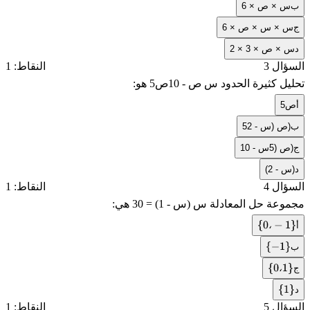
ب
6 × س × ص
ج
6 × س × س × ص
د
2 × 3 × س × ص
السؤال 3
النقاط: 1
تحليل كثيرة الحدود
5س ص - 10ص
هو:
أ
5ص
ب
5ص (س - 2)
ج
ص (5س - 10)
د
(س - 2)
السؤال 4
النقاط: 1
مجموعة حل المعادلة
3س (س - 1) = 0
هي:
أ
،
{
0
،
−
1
}
ب
{
−
1
}
ج
،
{
0
،
1
}
د
{
1
}
السؤال 5
النقاط: 1