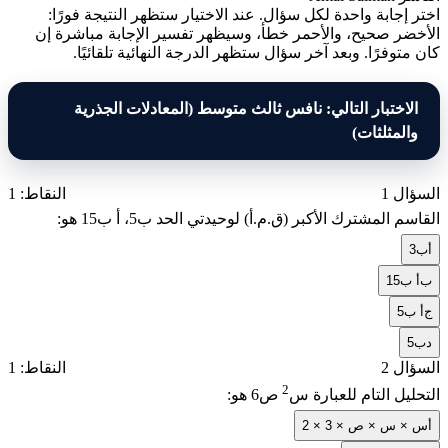
اختر إجابة واحدة لكل سؤال. عند الاختيار ستظهر النتيجة فورًا:
الأخضر صحيح، والأحمر خطأ، وسيظهر تفسير الإجابة مباشرة إن
كان متوفرًا. وبعد آخر سؤال ستظهر الدرجة النهائية تلقائيًا.
الاختبار التالي: نافس ثالث متوسط (المعادلات الجذرية
والمثلثات)
السؤال 1
النقاط: 1
القاسم المشترك الأكبر (ق.م.أ) لوحيدتي الحد
5ب
،
15أ ب
هو:
أ
3ب
ب
15أ ب
ج
5أ ب
د
5ب
السؤال 2
النقاط: 1
2
التحليل التام للعبارة
6س
ص
هو:
أ
2 × 3 × س × س × ص