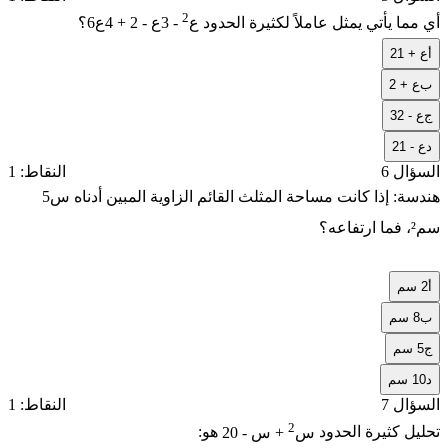
2
أي مما يأتي يمثل عاملاً لكثيرة الحدود
6ع
- 3ع - 2 + 4ع
؟
أ
2ع + 1
ب
ع + 2
ج
3ع - 2
د
2ع - 1
السؤال 6
النقاط: 1
هندسة: إذا كانت مساحة المثلث القائم الزاوية المبين أدناه
5س
سم²، فما ارتفاعه؟
أ
2 سم
ب
8 سم
ج
5 سم
د
10 سم
السؤال 7
النقاط: 1
2
تحليل كثيرة الحدود
س
+ س - 20
هو: