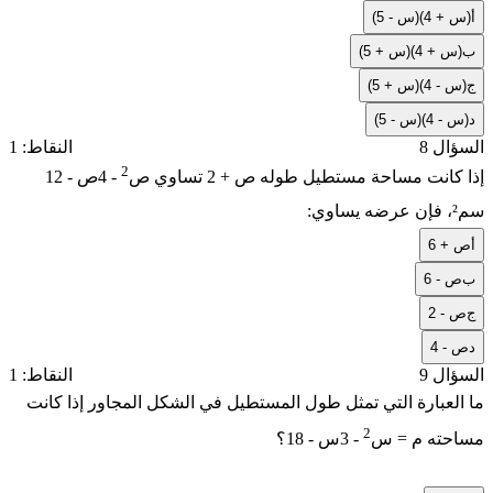
أ
(س + 4)(س - 5)
ب
(س + 4)(س + 5)
ج
(س - 4)(س + 5)
د
(س - 4)(س - 5)
السؤال 8
النقاط: 1
2
إذا كانت مساحة مستطيل طوله
ص + 2
تساوي
ص
- 4ص - 12
سم²، فإن عرضه يساوي:
أ
ص + 6
ب
ص - 6
ج
ص - 2
د
ص - 4
السؤال 9
النقاط: 1
ما العبارة التي تمثل طول المستطيل في الشكل المجاور إذا كانت
2
مساحته
م = س
- 3س - 18
؟