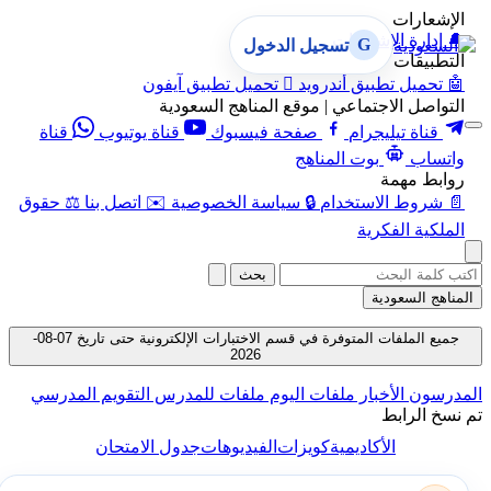
الإشعارات
🔔
إدارة الإشعارات
G
تسجيل الدخول
التطبيقات
🤖
تحميل تطبيق أندرويد

تحميل تطبيق آيفون
التواصل الاجتماعي | موقع المناهج السعودية
قناة تيليجرام
صفحة فيسبوك
قناة يوتيوب
قناة
واتساب
بوت المناهج
روابط مهمة
📄
شروط الاستخدام
🔒
سياسة الخصوصية
✉️
اتصل بنا
⚖️
حقوق
الملكية الفكرية
بحث
المناهج السعودية
جميع الملفات المتوفرة في قسم الاختبارات الإلكترونية حتى تاريخ 07-08-
2026
المدرسون
الأخبار
ملفات اليوم
ملفات للمدرس
التقويم المدرسي
تم نسخ الرابط
الأكاديمية
كويزات
الفيديوهات
جدول الامتحان