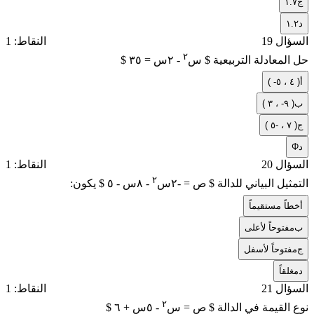
ج
١.٧
د
١.٢
السؤال 19
النقاط: 1
٢
حل المعادلة التربيعية $ س
- ٢س = ٣٥ $
أ
( -٤ ، ٥ )
ب
( ٩- ، ٣ )
ج
( ٧ ، -٥ )
د
Φ
السؤال 20
النقاط: 1
٢
التمثيل البياني للدالة $ ص = -٢س
- ٨س - ٥ $ يكون:
أ
خطاً مستقيماً
ب
مفتوحاً لأعلى
ج
مفتوحاً لأسفل
د
مغلقاً
السؤال 21
النقاط: 1
٢
نوع القيمة في الدالة $ ص = س
- ٥س + ٦ $