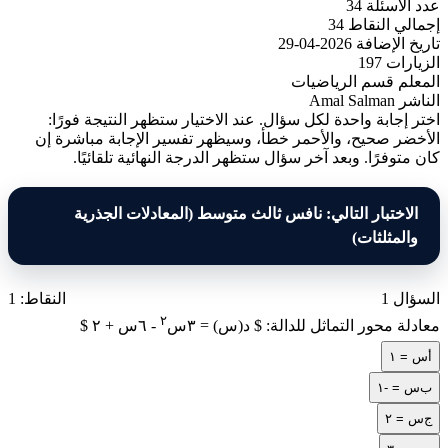
عدد الأسئلة
34
إجمالي النقاط
34
تاريخ الإضافة
2026-04-29
الزيارات
197
المعلم
قسم الرياضيات
الناشر
Amal Salman
اختر إجابة واحدة لكل سؤال. عند الاختيار ستظهر النتيجة فورًا:
الأخضر صحيح، والأحمر خطأ، وسيظهر تفسير الإجابة مباشرة إن
كان متوفرًا. وبعد آخر سؤال ستظهر الدرجة النهائية تلقائيًا.
الاختبار التالي: نافس ثالث متوسط (المعادلات الجذرية
والمثلثات)
السؤال 1
النقاط: 1
٢
معادلة محور التماثل للدالة: $ د(س) = ٣س
- ٦س + ٢ $
أ
س = ١
ب
س = -١
ج
س = ٢