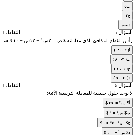
ب
٥
ج
-٢
د
صفر
السؤال 5
النقاط: 1
٢
رأس القطع المكافئ الذي معادلته $ ص = ٢س
+ ١٢س + ١٠ $ هو:
أ
( -٣ ، -٨ )
ب
( ٣- ، ٨ )
ج
( ١- ، ١ )
د
( ٣- ، ٥- )
السؤال 6
النقاط: 1
لا يوجد حلول حقيقية للمعادلة التربيعية الآتية:
٢
أ
$ س
= -٢٥ $
٢
ب
$ س
= ١ $
٢
ج
$ س
- ٢٥ = ٠ $
٢
د
$ س
= ١٠٠ $