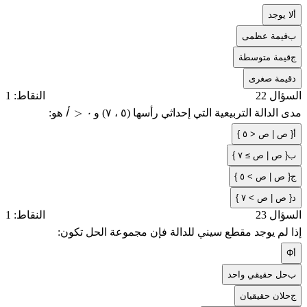
أ
لا يوجد
ب
قيمة عظمى
ج
قيمة متوسطة
د
قيمة صغرى
السؤال 22
النقاط: 1
أ
٠
مدى الدالة التربيعية التي إحداثي رأسها (٥ ، ٧) و
هو:
أ
>
٠
أ
{ ص | ص < ٥ }
ب
{ ص | ص ≥ ٧ }
ج
{ ص | ص > ٥ }
د
{ ص | ص > ٧ }
السؤال 23
النقاط: 1
إذا لم يوجد مقطع سيني للدالة فإن مجموعة الحل تكون:
أ
Φ
ب
حل حقيقي واحد
ج
حلان حقيقيان