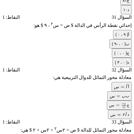
ج
٨١
د
١٠
السؤال 31
النقاط: 1
٢
إحداثي نقطة الرأس في الدالة $ ص = س
- ٩ $ هو:
أ
( ٩ ، ٠ )
ب
( ٠ ، -٩ )
ج
( ٠ ، ٠ )
د
( ٠ ، ٣ )
السؤال 32
النقاط: 1
معادلة محور التماثل للدوال التربيعية هي:
أ
س
أ
س
=
أ
ب
س
ب
س
=
ب
ب
س
ج
س
=
-ب
٢أ
أ
٢
أ
٢
س
د
س
=
٢
أ
السؤال 33
النقاط: 1
٢
معادلة محور التماثل للدالة $ ص = ٢س
+ ٢س + ٢ $ هي: