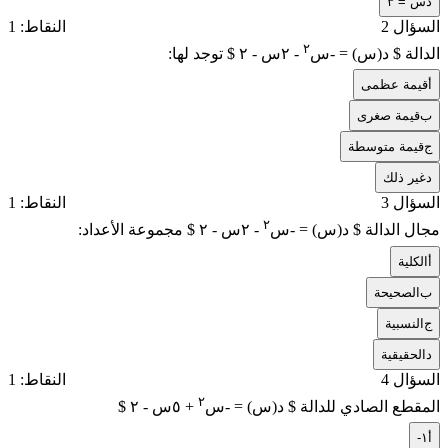
د
س = ٣
السؤال 2
النقاط: 1
٢
الدالة $ د(س) = -س
- ٢س - ٢ $ توجد لها:
أ
قيمة عظمى
ب
قيمة صغرى
ج
قيمة متوسطة
د
غير ذلك
السؤال 3
النقاط: 1
٢
مجال الدالة $ د(س) = -س
- ٢س - ٢ $ مجموعة الأعداد:
أ
الكلية
ب
الصحيحة
ج
النسبية
د
الحقيقية
السؤال 4
النقاط: 1
٢
المقطع الصادي للدالة $ د(س) = -س
+ ٥س - ٢ $
أ
-١