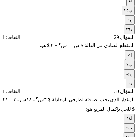
أ
٨
ب
٢٥
ج
٦
د
٣٦
السؤال 29
النقاط: 1
٢
المقطع الصادي في الدالة $ ص = -س
+ ٢ $ هو:
أ
-١
ب
٢
ج
-٢
د
٠
السؤال 30
النقاط: 1
٢
المقدار الذي يجب إضافته لطرفي المعادلة $ ٣س
- ١٨س - ٣ = ٢١
$ للحل بإكمال المربع هو:
أ
١٨
ب
٩