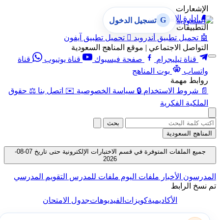
الإشعارات
🔔
إدارة الإشعارات
G
تسجيل الدخول
التطبيقات
🤖
تحميل تطبيق أندرويد

تحميل تطبيق آيفون
التواصل الاجتماعي | موقع المناهج السعودية
قناة تيليجرام
صفحة فيسبوك
قناة يوتيوب
قناة
واتساب
بوت المناهج
روابط مهمة
📄
شروط الاستخدام
🔒
سياسة الخصوصية
✉️
اتصل بنا
⚖️
حقوق
الملكية الفكرية
بحث
المناهج السعودية
جميع الملفات المتوفرة في قسم الاختبارات الإلكترونية حتى تاريخ 07-08-
2026
المدرسون
الأخبار
ملفات اليوم
ملفات للمدرس
التقويم المدرسي
تم نسخ الرابط
الأكاديمية
كويزات
الفيديوهات
جدول الامتحان