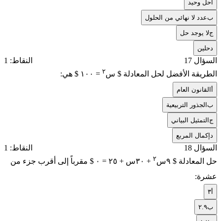
أ
حل وحيد
ب
عدد لا نهائي من الحلول
ج
لا يوجد حل
د
حلين
السؤال 17
النقاط: 1
٢
الطريقة الأفضل لحل المعادلة $ س
= ١٠٠ $ هي:
أ
القانون العام
ب
الجذور التربيعية
ج
التمثيل البياني
د
إكمال المربع
السؤال 18
النقاط: 1
٢
حل المعادلة $ ٩س
+ ٣٠س + ٢٥ = ٠ $ مقرباً إلى أقرب جزء من
عشرة:
أ
٣
ب
٢.٩