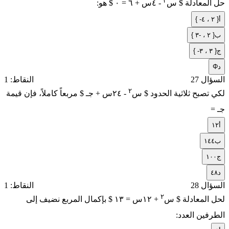
٢
حل المعادلة $ س
- ٤س + ٦ = ٠ $ هو:
أ
{ -٢ ، ٤ }
ب
{ ٢ ، -٣ }
ج
{ -٣ ، ٣ }
د
Φ
السؤال 27
النقاط: 1
٢
لكي تصبح ثلاثية الحدود $ س
- ٢٤س + جـ $ مربعاً كاملاً، فإن قيمة
جـ =
أ
١٢
ب
١٤٤
ج
١٠٠
د
٤٨
السؤال 28
النقاط: 1
٢
لحل المعادلة $ س
+ ١٢س = ١٣ $ بإكمال المربع نضيف إلى
الطرفين العدد: