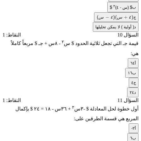
٢
ب
$ (س - ٤)
$
ج
٤
س
٤
س
)
س
−
٤
)
(
س
+
٤
(
د
( أولية ) لا يمكن تحليلها
السؤال 10
النقاط: 1
٢
قيمة جـ التي تجعل ثلاثية الحدود $ س
- ٨س + جـ $ مربعاً كاملاً
هي:
أ
٦٤
ب
١٦
ج
٤
د
٢٤
السؤال 11
النقاط: 1
٢
أول خطوة لحل المعادلة $ -٣س
+ ٣٦س - ١٨ = ٢٤ $ بإكمال
المربع هي قسمة الطرفين على:
أ
-٢
ب
٦