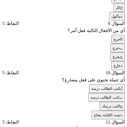
ج
كل
د
مأكول
السؤال 9
النقاط: 5
أي من الأفعال التالية فعل أمر؟
أ
اخرج
ب
خرج
ج
يخرج
د
خارِج
السؤال 10
النقاط: 5
أي جملة تحتوي على فعل مضارع؟
أ
يكتب الطالب درسه
ب
كتب الطالب درسه
ج
اكتب درسك
د
تمت الكتابة بنجاح
السؤال 11
النقاط: 5