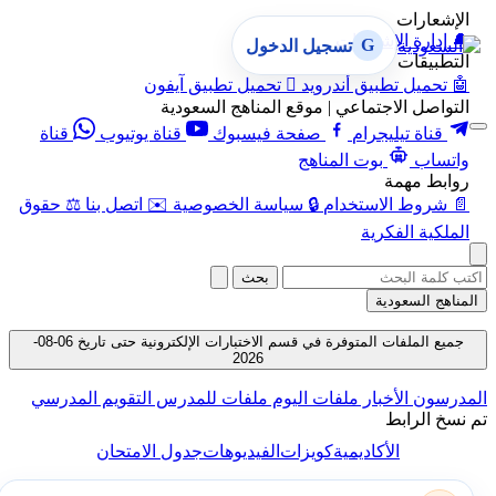
الإشعارات
🔔
إدارة الإشعارات
G
تسجيل الدخول
التطبيقات
🤖
تحميل تطبيق أندرويد

تحميل تطبيق آيفون
التواصل الاجتماعي | موقع المناهج السعودية
قناة تيليجرام
صفحة فيسبوك
قناة يوتيوب
قناة
واتساب
بوت المناهج
روابط مهمة
📄
شروط الاستخدام
🔒
سياسة الخصوصية
✉️
اتصل بنا
⚖️
حقوق
الملكية الفكرية
بحث
المناهج السعودية
جميع الملفات المتوفرة في قسم الاختبارات الإلكترونية حتى تاريخ 06-08-
2026
المدرسون
الأخبار
ملفات اليوم
ملفات للمدرس
التقويم المدرسي
تم نسخ الرابط
الأكاديمية
كويزات
الفيديوهات
جدول الامتحان