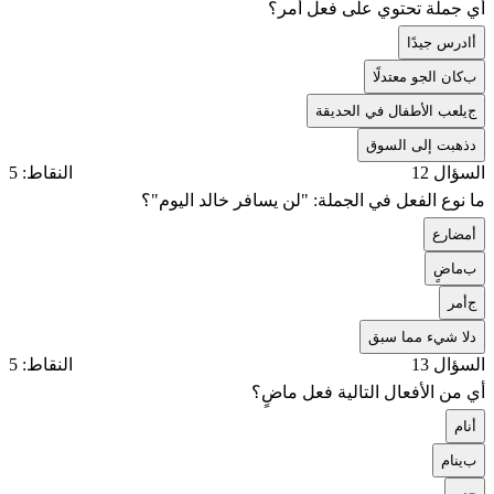
أي جملة تحتوي على فعل أمر؟
أ
ادرس جيدًا
ب
كان الجو معتدلًا
ج
يلعب الأطفال في الحديقة
د
ذهبت إلى السوق
السؤال 12
النقاط: 5
ما نوع الفعل في الجملة: "لن يسافر خالد اليوم"؟
أ
مضارع
ب
ماضٍ
ج
أمر
د
لا شيء مما سبق
السؤال 13
النقاط: 5
أي من الأفعال التالية فعل ماضٍ؟
أ
نام
ب
ينام