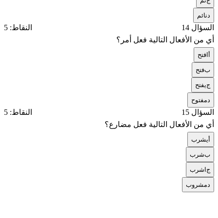
ج
نم
د
نائم
السؤال 14
النقاط: 5
أي من الأفعال التالية فعل أمر؟
أ
افتح
ب
فتح
ج
يفتح
د
مفتوح
السؤال 15
النقاط: 5
أي من الأفعال التالية فعل مضارع؟
أ
يشرب
ب
شرب
ج
اشرب
د
مشروب