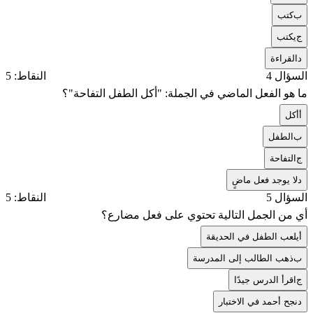
ب
كتب
ج
يكتب
د
القراءة
السؤال 4
النقاط: 5
ما هو الفعل الماضي في الجملة: "أكل الطفل التفاحة"؟
أ
أكل
ب
الطفل
ج
التفاحة
د
لا يوجد فعل ماضٍ
السؤال 5
النقاط: 5
أي من الجمل التالية تحتوي على فعل مضارع؟
أ
يلعب الطفل في الحديقة
ب
ذهب الطالب إلى المدرسة
ج
اقرأ الدرس جيدًا
د
نجح أحمد في الاختبار