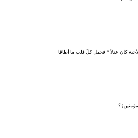
أحبة كان عدلاً * فحمل كلّ قلب ما أطاقا
لمؤمنين}؟