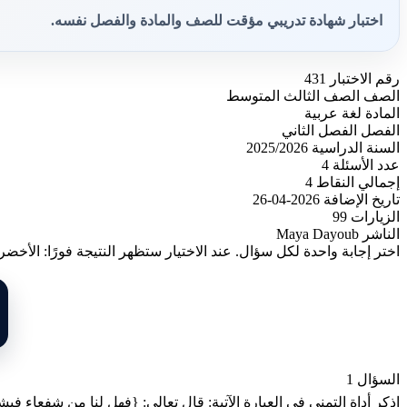
اختبار شهادة تدريبي مؤقت للصف والمادة والفصل نفسه.
رقم الاختبار
431
الصف
الصف الثالث المتوسط
المادة
لغة عربية
الفصل
الفصل الثاني
السنة الدراسية
2025/2026
عدد الأسئلة
4
إجمالي النقاط
4
تاريخ الإضافة
2026-04-26
الزيارات
99
الناشر
Maya Dayoub
اختر إجابة واحدة لكل سؤال. عند الاختيار ستظهر النتيجة فورًا: الأخضر
السؤال 1
اذكر أداة التمني في العبارة الآتية: قال تعالى: {فهل لنا من شفعاء فيشف