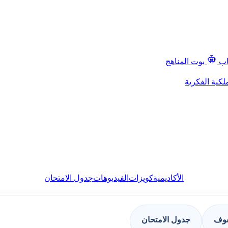
اب
بوت المناهج
لكية الفكرية
الأكاديمية
كويزات
الفيديوهات
جدول الامتحان
فوف
جدول الامتحان