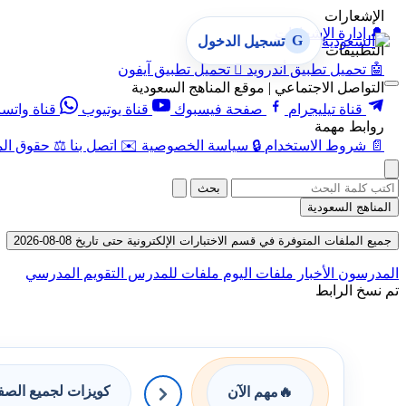
الإشعارات
🔔
إدارة الإشعارات
G
تسجيل الدخول
التطبيقات
🤖
تحميل تطبيق أندرويد

تحميل تطبيق آيفون
التواصل الاجتماعي | موقع المناهج السعودية
قناة تيليجرام
صفحة فيسبوك
قناة يوتيوب
قناة واتس
روابط مهمة
📄
شروط الاستخدام
🔒
سياسة الخصوصية
✉️
اتصل بنا
⚖️
حقوق الم
بحث
المناهج السعودية
جميع الملفات المتوفرة في قسم الاختبارات الإلكترونية حتى تاريخ 08-08-2026
المدرسون
الأخبار
ملفات اليوم
ملفات للمدرس
التقويم المدرسي
تم نسخ الرابط
كويزات لجميع الص
🔥
مهم الآن