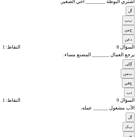
أشتري البوظة ________ أخي الصغير.
أ
ل
ب
ب
ج
من
د
عن
السؤال 8
النقاط: 1
يرجع العمال _______ المصنع مساء.
أ
إلى
ب
من
ج
في
د
ب
السؤال 9
النقاط: 1
الأب مشغول ______ عمله.
أ
ل
ب
ك
ج
ب