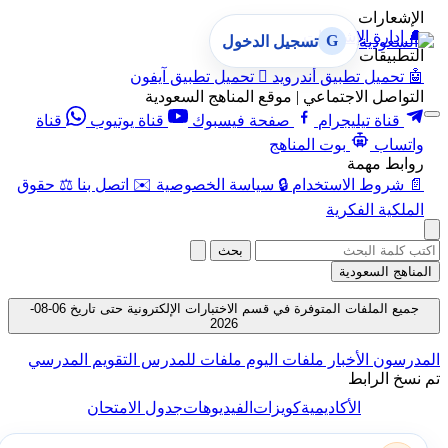
الإشعارات
🔔
إدارة الإشعارات
G
تسجيل الدخول
التطبيقات
🤖
تحميل تطبيق أندرويد

تحميل تطبيق آيفون
التواصل الاجتماعي | موقع المناهج السعودية
قناة تيليجرام
صفحة فيسبوك
قناة يوتيوب
قناة
واتساب
بوت المناهج
روابط مهمة
📄
شروط الاستخدام
🔒
سياسة الخصوصية
✉️
اتصل بنا
⚖️
حقوق
الملكية الفكرية
بحث
المناهج السعودية
جميع الملفات المتوفرة في قسم الاختبارات الإلكترونية حتى تاريخ 06-08-
2026
المدرسون
الأخبار
ملفات اليوم
ملفات للمدرس
التقويم المدرسي
تم نسخ الرابط
الأكاديمية
كويزات
الفيديوهات
جدول الامتحان