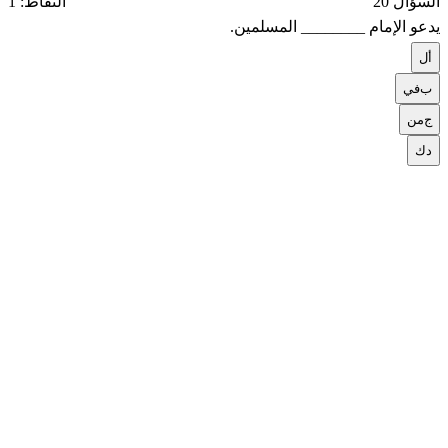
السؤال 20
النقاط: 1
يدعو الإمام ________ المسلمين.
أ
ل
ب
في
ج
من
د
ك