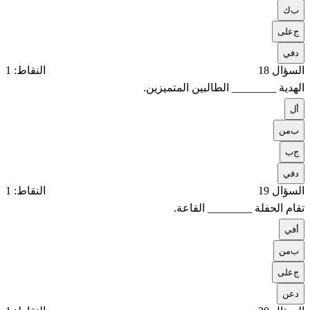
ب
ك
ج
على
د
في
السؤال 18
النقاط: 1
الهدية ________ الطالبين المتميزين.
أ
ل
ب
من
ج
ب
د
في
السؤال 19
النقاط: 1
تقام الحفلة ________ القاعة.
أ
في
ب
من
ج
على
د
عن