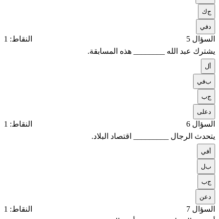
ج
ك
د
في
السؤال 5
النقاط: 1
يشترك عبد الله ________ هذه المسابقة.
أ
ل
ب
في
ج
ب
د
على
السؤال 6
النقاط: 1
يتحدث الرجال _________ اقتصاد البلاد.
أ
في
ب
ل
ج
ب
د
عن
السؤال 7
النقاط: 1