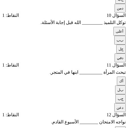
د
من
السؤال 10
النقاط: 1
توكل التلميذ _________ الله قبل إجابة الأسئلة.
أ
على
ب
ب
ج
ل
د
في
السؤال 11
النقاط: 1
تبحث المرأة __________ ابنها في المتجر.
أ
ك
ب
ل
ج
ب
د
عن
السؤال 12
النقاط: 1
نواجه الامتحان ________ الأسبوع القادم.