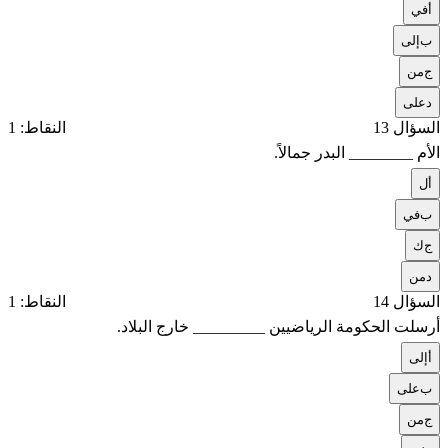
أ
في
ب
إلى
ج
من
د
على
السؤال 13
النقاط: 1
الأم ________ البدر جمالاً.
أ
ل
ب
في
ج
ك
د
من
السؤال 14
النقاط: 1
أرسلت الحكومة الرياضيين _________ خارج البلاد.
أ
إلى
ب
على
ج
من