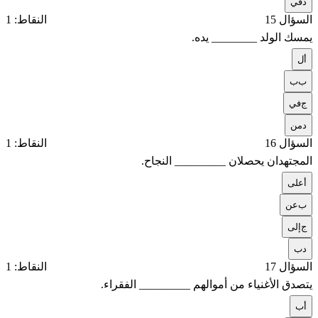
د
في
السؤال 15
النقاط: 1
يمسك الولد ________ يده.
أ
ل
ب
ب
ج
في
د
من
السؤال 16
النقاط: 1
المجتهدان يحصلان _________ النجاح.
أ
على
ب
عن
ج
إلى
د
ب
السؤال 17
النقاط: 1
يتصدق الأغنياء من أموالهم _________ الفقراء.
أ
ب