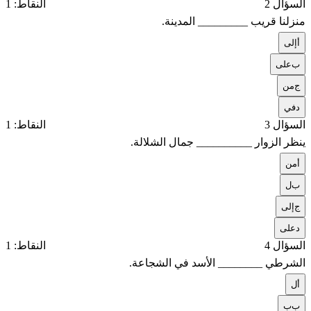
السؤال 2
النقاط: 1
منزلنا قريب _________ المدينة.
أ
إلى
ب
على
ج
من
د
في
السؤال 3
النقاط: 1
ينظر الزوار __________ جمال الشلالة.
أ
من
ب
ل
ج
إلى
د
على
السؤال 4
النقاط: 1
الشرطي ________ الأسد في الشجاعة.
أ
ل
ب
ب