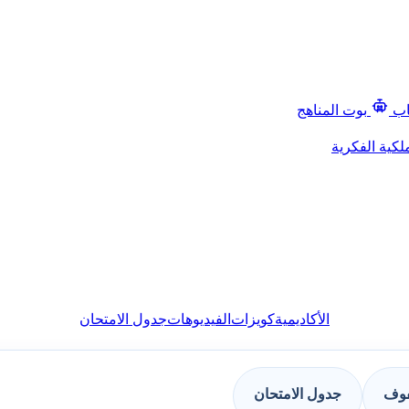
اب
بوت المناهج
لكية الفكرية
الأكاديمية
كويزات
الفيديوهات
جدول الامتحان
فوف
جدول الامتحان