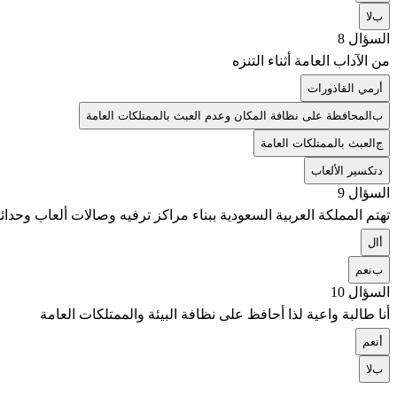
ب
لا
السؤال 8
من الآداب العامة أثناء التنزه
أ
رمي القاذورات
ب
المحافظة على نظافة المكان وعدم العبث بالممتلكات العامة
ج
العبث بالممتلكات العامة
د
تكسير الألعاب
السؤال 9
تهتم المملكة العربية السعودية ببناء مراكز ترفيه وصالات ألعاب وحدائ
أ
ال
ب
نعم
السؤال 10
أنا طالبة واعية لذا أحافظ على نظافة البيئة والممتلكات العامة
أ
نعم
ب
لا