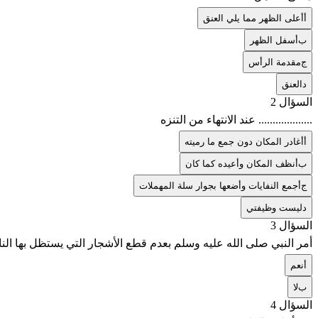
أ
أعلى الظهر مما يلي العنق
ب
أسفل الظهر
ج
مقدمة الرأس
د
العنق
السؤال 2
................... عند الانتهاء من التنزه
أ
أغادر المكان دون جمع ما رميته
ب
أنظف المكان وأعيده كما كان
ج
أجمع النفايات وأضعها بجوار سلة المهملات
د
ليست وظيفتي
السؤال 3
أمر النبي صلى الله عليه وسلم بعدم قطع الأشجار التي يستظل بها ال
أ
نعم
ب
لا
السؤال 4