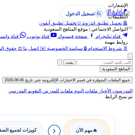
الإشعارات
🔔
إدارة الإشعارات
G
تسجيل الدخول
التطبيقات
🤖
تحميل تطبيق أندرويد

تحميل تطبيق آيفون
التواصل الاجتماعي | موقع المناهج السعودية
قناة تيليجرام
صفحة فيسبوك
قناة يوتيوب
قناة واتس
روابط مهمة
📄
شروط الاستخدام
🔒
سياسة الخصوصية
✉️
اتصل بنا
⚖️
حقوق الم
بحث
المناهج السعودية
جميع الملفات المتوفرة في قسم الاختبارات الإلكترونية حتى تاريخ 06-08-2026
المدرسون
الأخبار
ملفات اليوم
ملفات للمدرس
التقويم المدرسي
تم نسخ الرابط
كويزات لجميع الص
🔥
مهم الآن