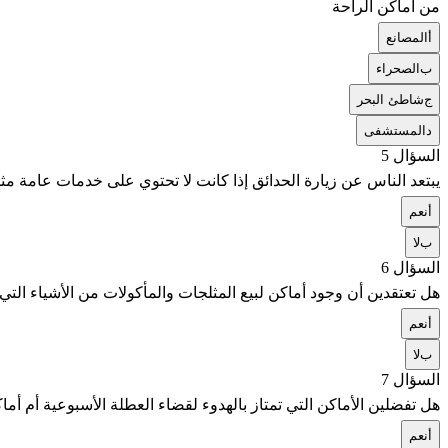
من أماكن الراحة
أ
المصانع
ب
الصحراء
ج
شاطئ البحر
د
المستشفى
السؤال 5
يبتعد الناس عن زيارة الحدائق إذا كانت لا تحتوي على خدمات عامة مثل
أ
نعم
ب
لا
السؤال 6
هل تعتقدين أن وجود أماكن لبيع المثلجات والمأكولات من الأشياء التي
أ
نعم
ب
لا
السؤال 7
هل تفضلين الأماكن التي تمتاز بالهدوء لقضاء العطلة الأسبوعية أم أما
أ
نعم