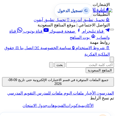
الإشعارات
🔔
إدارة الإشعارات
G
تسجيل الدخول
التطبيقات
🤖
تحميل تطبيق أندرويد

تحميل تطبيق آيفون
التواصل الاجتماعي | موقع المناهج السعودية
قناة تيليجرام
صفحة فيسبوك
قناة يوتيوب
قناة
واتساب
بوت المناهج
روابط مهمة
📄
شروط الاستخدام
🔒
سياسة الخصوصية
✉️
اتصل بنا
⚖️
حقوق
الملكية الفكرية
بحث
المناهج السعودية
جميع الملفات المتوفرة في قسم الاختبارات الإلكترونية حتى تاريخ 09-08-
2026
المدرسون
الأخبار
ملفات اليوم
ملفات للمدرس
التقويم المدرسي
تم نسخ الرابط
الأكاديمية
كويزات
الفيديوهات
جدول الامتحان