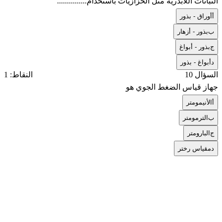
النباتات اللابذرية مثل الحزازيات باستخدام...............
أ
أوراق - بذور
ب
بذور - أزهار
ج
بذور - أبواغ
د
أبواغ - بذور
السؤال 10
النقاط: 1
جهاز قياس الضغط الجوي هو
أ
الأنيمومتر
ب
الترمومتر
ج
البارومتر
د
مقياس رختر