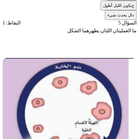
ج
يكون الليل أطول
د
ال يحدث شيء
السؤال 5
النقاط: 1
ما العمليتان اللتان يظهرهما الشكل