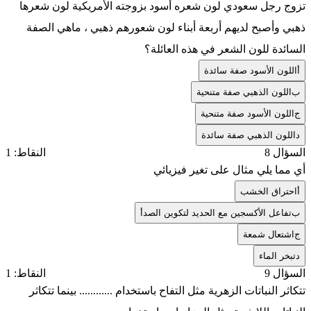
تزوج رجل سعودي لون شعره أسود بزوجته الأمريكية لون شعرها
ذهبي وأصبح لديهم أربعة أبناء لون شعورهم ذهبي ، ماهي الصفة
السائدة للون الشعر في هذه العائلة؟
أ
اللون الأسود صفة سائدة
ب
اللون الذهبي صفة متنحية
ج
اللون الأسود صفة متنحية
د
اللون الذهبي صفة سائدة
السؤال 8
النقاط: 1
أي مما يلي مثال على تغير فيزيائي
أ
احتراق الخشب
ب
تفاعل الأكسجين مع الحديد لتكوين الصدأ
ج
اشتعال شمعة
د
تبخر الماء
السؤال 9
النقاط: 1
تتكاثر النباتات الزهرية مثل التفاح باستخدام ............ بينما تتكاثر