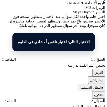
تاريخ الإضافة
2026-04-21
الزيارات
303
الناشر
Maya Dayoub
اختر إجابة واحدة لكل سؤال. عند الاختيار ستظهر النتيجة فورًا:
الأخضر صحيح، والأحمر خطأ، وسيظهر تفسير الإجابة مباشرة إن
كان متوفرًا. وبعد آخر سؤال ستظهر الدرجة النهائية تلقائيًا.
الاختبار التالي: اختبار نافس أ / شادي في العلوم
السؤال 1
النقاط: 1
يختص علم الفلك بدراسة
أ
الارض
ب
البراكين
ج
النظام الشمسي
د
الكون
السؤال 2
النقاط: 1
انواع المناظير الفلكية