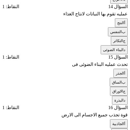
السؤال 14
النقاط: 1
عمليه تقوم بها النباتات لانتاج الغذاء
أ
النتح
ب
التنفس
ج
التكاثر
د
البناء الضوئى
السؤال 15
النقاط: 1
تحدث عمليه البناء الضوئى فى
أ
الجذر
ب
الساق
ج
الاوراق
د
البذرة
السؤال 16
النقاط: 1
قوة تجذب جميع الاجسام الى الارض
أ
الجاذبية