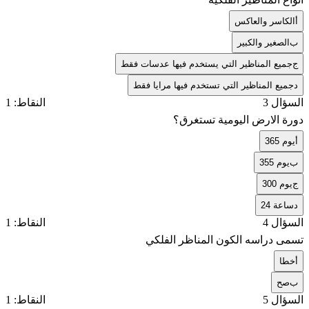
أ
الكاسر والعاكس
ب
الصغير والكبير
ج
جميع المناظير التي يستخدم فيها عدسات فقط
د
جميع المناظير التي تستخدم فيها مرايا فقط
السؤال 3
النقاط: 1
دورة الارض اليومية تستغرق؟
أ
يوم 365
ب
يوم 355
ج
يوم 300
د
ساعة 24
السؤال 4
النقاط: 1
تسمى دراسه الكون المناظر الفلكي
أ
خطا
ب
صح
السؤال 5
النقاط: 1