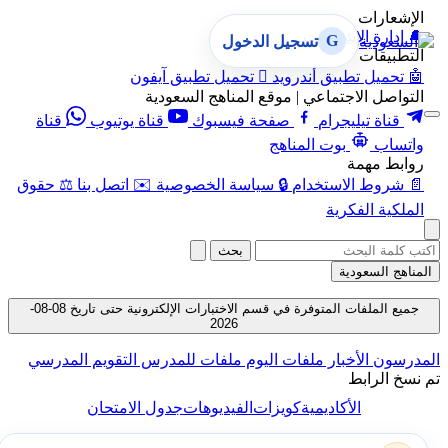
الإشعارات
🔔
إدارة الإشعارات
G
تسجيل الدخول
التطبيقات
🤖
تحميل تطبيق أندرويد

تحميل تطبيق آيفون
التواصل الاجتماعي | موقع المناهج السعودية
قناة تيليجرام
صفحة فيسبوك
قناة يوتيوب
قناة
واتساب
بوت المناهج
روابط مهمة
📄
شروط الاستخدام
🔒
سياسة الخصوصية
✉️
اتصل بنا
⚖️
حقوق
الملكية الفكرية
بحث
المناهج السعودية
جميع الملفات المتوفرة في قسم الاختبارات الإلكترونية حتى تاريخ 08-08-
2026
المدرسون
الأخبار
ملفات اليوم
ملفات للمدرس
التقويم المدرسي
تم نسخ الرابط
الأكاديمية
كويزات
الفيديوهات
جدول الامتحان