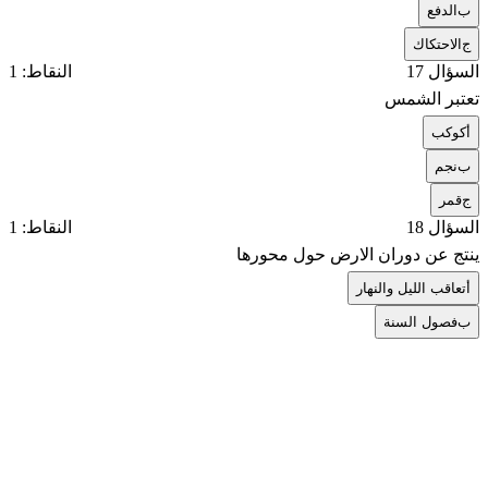
ب
الدفع
ج
الاحتكاك
السؤال 17
النقاط: 1
تعتبر الشمس
أ
كوكب
ب
نجم
ج
قمر
السؤال 18
النقاط: 1
ينتج عن دوران الارض حول محورها
أ
تعاقب الليل والنهار
ب
فصول السنة