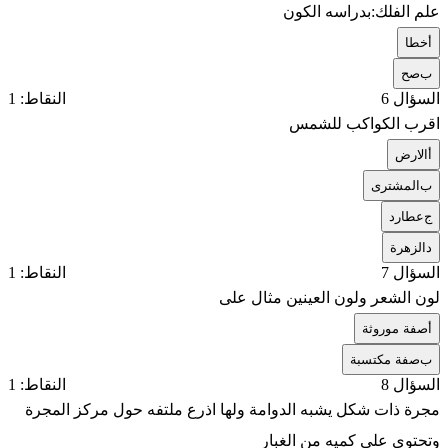
علم الفلك:بدراسه الكون
أ
خطا
ب
صح
السؤال 6
النقاط: 1
اقرب الكواكب للشمس
أ
الارض
ب
المشترى
ج
عطارد
د
الزهرة
السؤال 7
النقاط: 1
لون الشعر ولون العينين مثال على
أ
صفة موروثة
ب
صفة مكتسبة
السؤال 8
النقاط: 1
مجرة ذات شكل يشبه الدوامة ولها اذرع ملتفه حول مركز المجرة
وتحتوي على كميه من الغبار