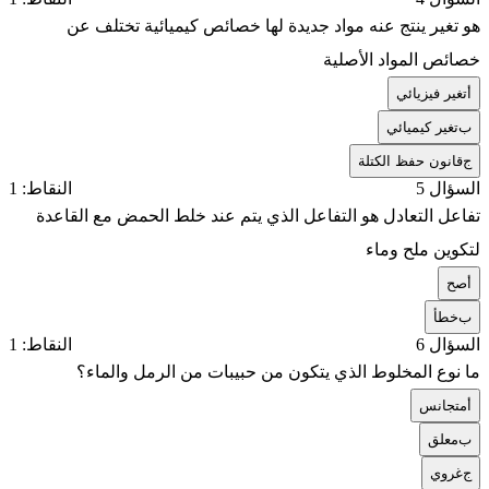
هو تغير ينتج عنه مواد جديدة لها خصائص كيميائية تختلف عن
خصائص المواد الأصلية
أ
تغير فيزيائي
ب
تغير كيميائي
ج
قانون حفظ الكتلة
السؤال 5
النقاط: 1
تفاعل التعادل هو التفاعل الذي يتم عند خلط الحمض مع القاعدة
لتكوين ملح وماء
أ
صح
ب
خطأ
السؤال 6
النقاط: 1
ما نوع المخلوط الذي يتكون من حبيبات من الرمل والماء؟
أ
متجانس
ب
معلق
ج
غروي