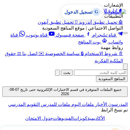
الإشعارات
🔔
إدارة الإشعارات
G
تسجيل الدخول
التطبيقات
🤖
تحميل تطبيق أندرويد

تحميل تطبيق آيفون
التواصل الاجتماعي | موقع المناهج السعودية
قناة تيليجرام
صفحة فيسبوك
قناة يوتيوب
قناة
واتساب
بوت المناهج
روابط مهمة
📄
شروط الاستخدام
🔒
سياسة الخصوصية
✉️
اتصل بنا
⚖️
حقوق
الملكية الفكرية
بحث
المناهج السعودية
جميع الملفات المتوفرة في قسم الاختبارات الإلكترونية حتى تاريخ 07-08-
2026
المدرسون
الأخبار
ملفات اليوم
ملفات للمدرس
التقويم المدرسي
تم نسخ الرابط
الأكاديمية
كويزات
الفيديوهات
جدول الامتحان