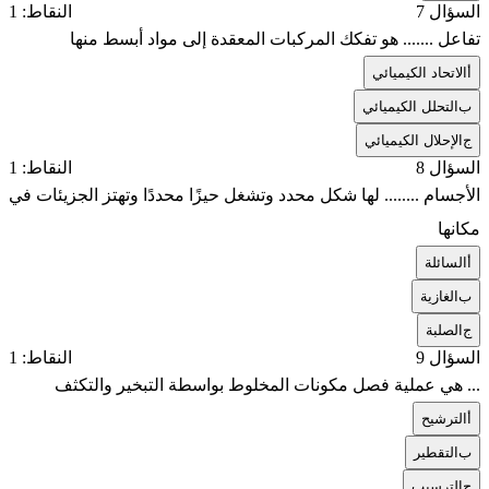
السؤال 7
النقاط: 1
تفاعل ....... هو تفكك المركبات المعقدة إلى مواد أبسط منها
أ
الاتحاد الكيميائي
ب
التحلل الكيميائي
ج
الإحلال الكيميائي
السؤال 8
النقاط: 1
الأجسام ........ لها شكل محدد وتشغل حيزًا محددًا وتهتز الجزيئات في
مكانها
أ
السائلة
ب
الغازية
ج
الصلبة
السؤال 9
النقاط: 1
... هي عملية فصل مكونات المخلوط بواسطة التبخير والتكثف
أ
الترشيح
ب
التقطير
ج
الترسيب