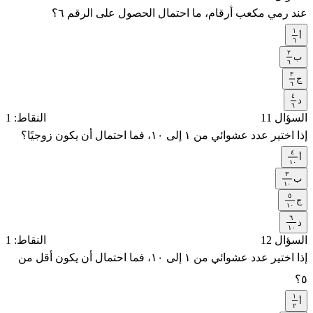
عند رمي مكعب أرقام، ما احتمال الحصول على الرقم ٦؟
١
أ
١
٦
٢
٦
ب
٢
٦
٣
٦
ج
٣
٦
٤
٦
د
٤
٦
السؤال 11
النقاط: 1
٦
إذا اختير عدد عشوائي من ١ إلى ١٠، فما احتمال أن يكون زوجيًا؟
٤
أ
٤
١
١
٠
٣
٠
ب
٣
١
١
٠
٥
٠
ج
٥
١
١
٠
٦
٠
د
٦
١
١
٠
السؤال 12
النقاط: 1
٠
إذا اختير عدد عشوائي من ١ إلى ١٠، فما احتمال أن يكون أقل من
٥؟
١
أ
١
٢