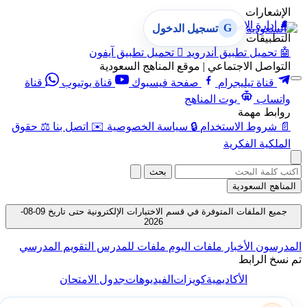
الإشعارات
🔔
إدارة الإشعارات
G
تسجيل الدخول
التطبيقات
🤖
تحميل تطبيق أندرويد

تحميل تطبيق آيفون
التواصل الاجتماعي | موقع المناهج السعودية
قناة تيليجرام
صفحة فيسبوك
قناة يوتيوب
قناة
واتساب
بوت المناهج
روابط مهمة
📄
شروط الاستخدام
🔒
سياسة الخصوصية
✉️
اتصل بنا
⚖️
حقوق
الملكية الفكرية
بحث
المناهج السعودية
جميع الملفات المتوفرة في قسم الاختبارات الإلكترونية حتى تاريخ 09-08-
2026
المدرسون
الأخبار
ملفات اليوم
ملفات للمدرس
التقويم المدرسي
تم نسخ الرابط
الأكاديمية
كويزات
الفيديوهات
جدول الامتحان