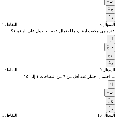
٦
ب
٣
٦
٢
٦
ج
٢
٦
٤
٦
د
٤
٦
السؤال 8
النقاط: 1
٦
عند رمي مكعب أرقام، ما احتمال عدم الحصول على الرقم ١؟
١
أ
١
٦
٥
٦
ب
٥
٦
٢
٦
ج
٢
٦
٤
٦
د
٤
٦
السؤال 9
النقاط: 1
٦
ما احتمال اختيار عدد أقل من ٦ من البطاقات ١ إلى ٥؟
أ
١
١
ب
١
٢
٣
٢
ج
٣
٥
٤
٥
د
٤
٥
السؤال 10
النقاط: 1
٥