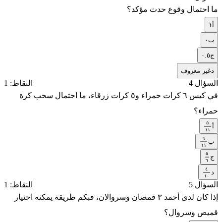
ما احتمال وقوع حدث مؤكد؟
أ
١
ب
٠
ج
٠.٥
د
غير معروف
السؤال 4
النقاط: 1
في كيس ٦ كرات حمراء و٥ كرات زرقاء، ما احتمال سحب كرة
حمراء؟
٥
أ
٥
١
١
١
٦
١
ب
٦
١
١
١
٥
١
ج
٥
٦
٤
٦
د
٤
١
١
٠
السؤال 5
النقاط: 1
٠
إذا كان لدى أحمد ٣ قمصان وسروالان، فبكم طريقة يمكنه اختيار
قميص وسروال؟