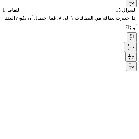
١
٣
د
١
٤
السؤال 15
النقاط: 1
٤
إذا اختيرت بطاقة من البطاقات ١ إلى ٨، فما احتمال أن يكون العدد
أوليًا؟
٣
أ
٣
٨
٥
٨
ب
٥
٨
١
٨
ج
١
٢
٢
٢
د
٢
٨
٨