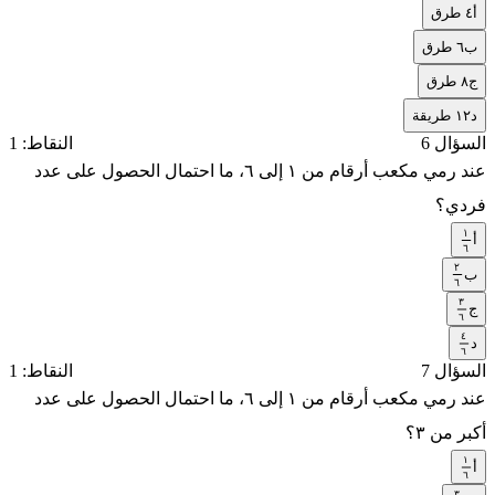
أ
٤ طرق
ب
٦ طرق
ج
٨ طرق
د
١٢ طريقة
السؤال 6
النقاط: 1
عند رمي مكعب أرقام من ١ إلى ٦، ما احتمال الحصول على عدد
فردي؟
١
أ
١
٦
٢
٦
ب
٢
٦
٣
٦
ج
٣
٦
٤
٦
د
٤
٦
السؤال 7
النقاط: 1
٦
عند رمي مكعب أرقام من ١ إلى ٦، ما احتمال الحصول على عدد
أكبر من ٣؟
١
أ
١
٦
٣