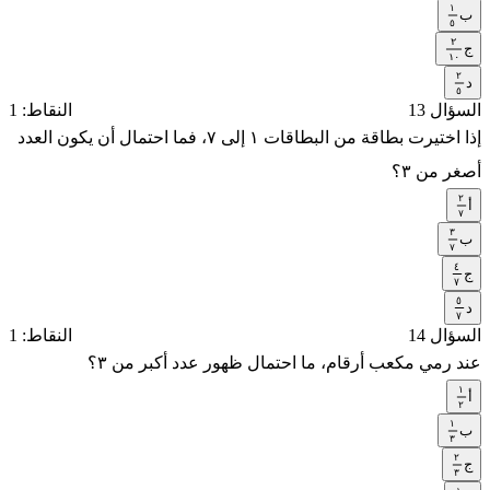
١
٢
ب
١
٥
٢
٥
ج
٢
١
١
٠
٢
٠
د
٢
٥
السؤال 13
النقاط: 1
٥
إذا اختيرت بطاقة من البطاقات ١ إلى ٧، فما احتمال أن يكون العدد
أصغر من ٣؟
٢
أ
٢
٧
٣
٧
ب
٣
٧
٤
٧
ج
٤
٧
٥
٧
د
٥
٧
السؤال 14
النقاط: 1
٧
عند رمي مكعب أرقام، ما احتمال ظهور عدد أكبر من ٣؟
١
أ
١
٢
١
٢
ب
١
٣
٢
٣
ج
٢
٣