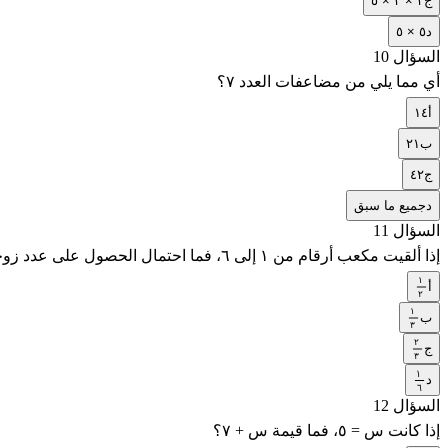
ج
٢ × ٢ × ٥
د
٥ × ٥
السؤال 10
أي مما يلي من مضاعفات العدد ٧؟
أ
١٤
ب
٢١
ج
٤٢
د
جميع ما سبق
السؤال 11
إذا ألقيت مكعب أرقام من ١ إلى ٦، فما احتمال الحصول على عدد زوجي؟
١
أ
١
٢
١
٢
ب
١
٣
٢
٣
ج
٢
٣
١
٣
د
١
٦
السؤال 12
٦
إذا كانت س = ٥، فما قيمة س + ٧؟