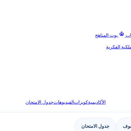
اب
بوت المناهج
لكية الفكرية
الأكاديمية
كويزات
الفيديوهات
جدول الامتحان
فوف
جدول الامتحان