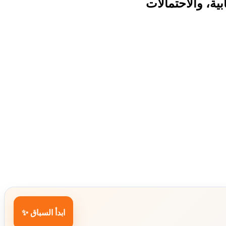
ية، والاحتمالات
ابدأ السباق ✨