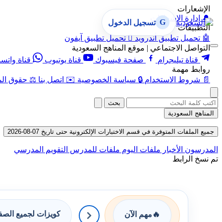
الإشعارات
🔔
إدارة الإشعارات
G
تسجيل الدخول
التطبيقات
🤖
تحميل تطبيق أندرويد

تحميل تطبيق آيفون
التواصل الاجتماعي | موقع المناهج السعودية
قناة تيليجرام
صفحة فيسبوك
قناة يوتيوب
قناة واتس
روابط مهمة
📄
شروط الاستخدام
🔒
سياسة الخصوصية
✉️
اتصل بنا
⚖️
حقوق الم
بحث
المناهج السعودية
جميع الملفات المتوفرة في قسم الاختبارات الإلكترونية حتى تاريخ 07-08-2026
المدرسون
الأخبار
ملفات اليوم
ملفات للمدرس
التقويم المدرسي
تم نسخ الرابط
كويزات لجميع الص
🔥
مهم الآن