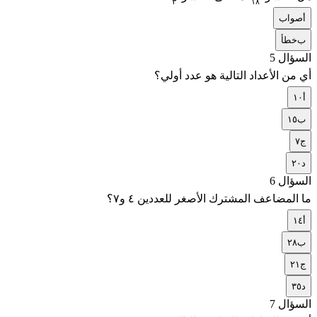
٢
١٢
١
٨
٣
أ
صواب
٣
١٨
ب
خطأ
السؤال 5
أي من الأعداد التالية هو عدد أولي؟
أ
١٠
ب
١٥
ج
٧
د
٢٠
السؤال 6
ما المضاعف المشترك الأصغر للعددين ٤ و٧؟
أ
١٤
ب
٢٨
ج
٢١
د
٣٥
السؤال 7