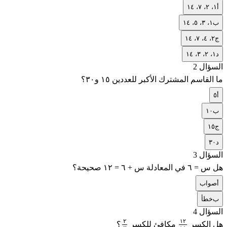
أ
١، ٢، ٧، ١٤
ب
١، ٣، ٥، ١٤
ج
٢، ٤، ٧، ١٤
د
١، ٢، ٣، ١٤
السؤال 2
ما القاسم المشترك الأكبر للعددين ١٥ و٣٠؟
أ
٥
ب
١٠
ج
١٥
د
٣٠
السؤال 3
هل س = ٦ في المعادلة س + ٦ = ١٢ صحيحة؟
أ
صواب
ب
خطأ
السؤال 4
٢
١
٢
هل الكسر
مكافئ للكسر
؟