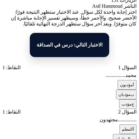
الزيارات
151
الناشر
Asif Hammoud
اختر إجابة واحدة لكل سؤال. عند الاختيار ستظهر النتيجة فورًا:
الأخضر صحيح، والأحمر خطأ، وسيظهر تفسير الإجابة مباشرة إن
كان متوفرًا. وبعد آخر سؤال ستظهر الدرجة النهائية تلقائيًا.
الاختبار التالي: درس في الصداقة
السؤال 1
النقاط: 1
محمد................
أ
مؤدبون
ب
مؤدبان
ج
مؤدب
السؤال 2
النقاط: 1
...............مجتهدون
أ
المعلم
ب
المعلمان