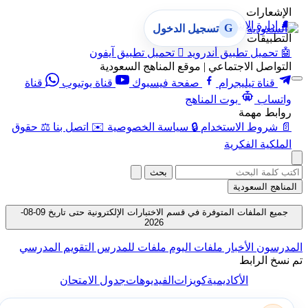
الإشعارات
🔔
إدارة الإشعارات
G
تسجيل الدخول
التطبيقات
🤖
تحميل تطبيق أندرويد

تحميل تطبيق آيفون
التواصل الاجتماعي | موقع المناهج السعودية
قناة تيليجرام
صفحة فيسبوك
قناة يوتيوب
قناة
واتساب
بوت المناهج
روابط مهمة
📄
شروط الاستخدام
🔒
سياسة الخصوصية
✉️
اتصل بنا
⚖️
حقوق
الملكية الفكرية
بحث
المناهج السعودية
جميع الملفات المتوفرة في قسم الاختبارات الإلكترونية حتى تاريخ 09-08-
2026
المدرسون
الأخبار
ملفات اليوم
ملفات للمدرس
التقويم المدرسي
تم نسخ الرابط
الأكاديمية
كويزات
الفيديوهات
جدول الامتحان