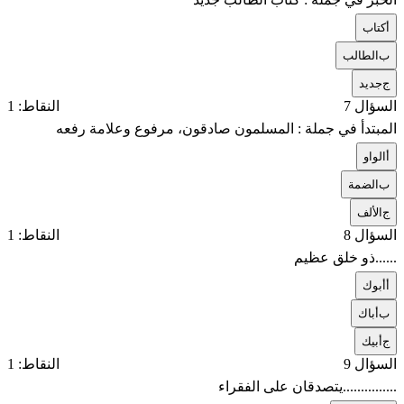
أ
كتاب
ب
الطالب
ج
جديد
السؤال 7
النقاط: 1
المبتدأ في جملة : المسلمون صادقون، مرفوع وعلامة رفعه
أ
الواو
ب
الضمة
ج
الألف
السؤال 8
النقاط: 1
......ذو خلق عظيم
أ
أبوك
ب
أباك
ج
أبيك
السؤال 9
النقاط: 1
...............يتصدقان على الفقراء