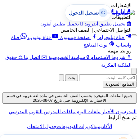
الإشعارات
🔔
إدارة الإشعارات
G
تسجيل الدخول
التطبيقات
🤖
تحميل تطبيق أندرويد

تحميل تطبيق آيفون
التواصل الاجتماعي | الصف الخامس
قناة تيليجرام
صفحة فيسبوك
قناة يوتيوب
قناة
واتساب
بوت المناهج
روابط مهمة
📄
شروط الاستخدام
🔒
سياسة الخصوصية
✉️
اتصل بنا
⚖️
حقوق
الملكية الفكرية
بحث
المناهج السعودية
جميع الملفات المتوفرة بحسب الصف الخامس في مادة لغة عربية في قسم
الاختبارات الإلكترونية حتى تاريخ 07-08-2026
المدرسون
الأخبار
ملفات اليوم
ملفات للمدرس
التقويم المدرسي
تم نسخ الرابط
الأكاديمية
كويزات
الفيديوهات
جدول الامتحان