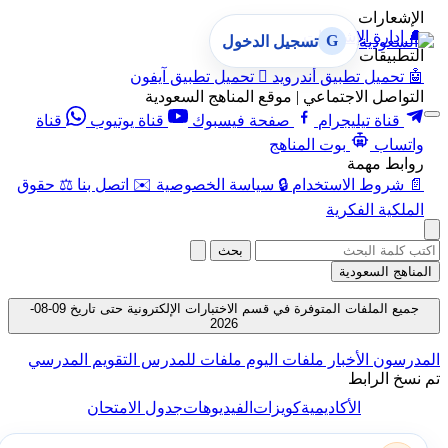
الإشعارات
🔔
إدارة الإشعارات
G
تسجيل الدخول
التطبيقات
🤖
تحميل تطبيق أندرويد

تحميل تطبيق آيفون
التواصل الاجتماعي | موقع المناهج السعودية
قناة تيليجرام
صفحة فيسبوك
قناة يوتيوب
قناة
واتساب
بوت المناهج
روابط مهمة
📄
شروط الاستخدام
🔒
سياسة الخصوصية
✉️
اتصل بنا
⚖️
حقوق
الملكية الفكرية
بحث
المناهج السعودية
جميع الملفات المتوفرة في قسم الاختبارات الإلكترونية حتى تاريخ 09-08-
2026
المدرسون
الأخبار
ملفات اليوم
ملفات للمدرس
التقويم المدرسي
تم نسخ الرابط
الأكاديمية
كويزات
الفيديوهات
جدول الامتحان