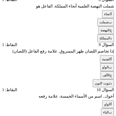
شملت النهضة العلمية أنحاء المملكة. الفاعل هو
أ
انحاء
ب
شملت
ج
النهضة
د
المملكة
السؤال 9
النقاط: 1
إذا تخاصم اللصان ظهر المسروق. علامة رفع الفاعل (اللصان)
أ
الضمة
ب
الواو
ج
الألف
د
ثبوت النون
السؤال 10
النقاط: 1
أخوك.. اسم من الأسماء الخمسة، علامة رفعه
أ
الواو
ب
الياء