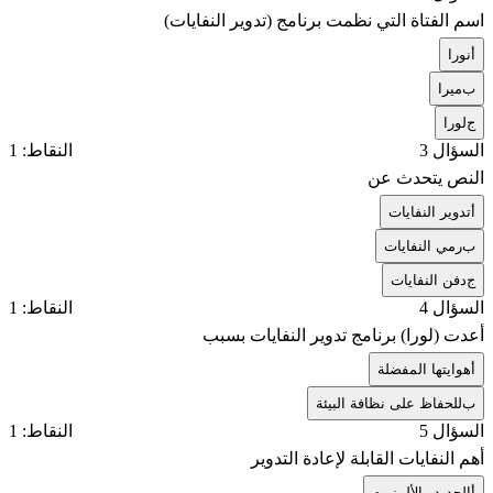
اسم الفتاة التي نظمت برنامج (تدوير النفايات)
أ
نورا
ب
ميرا
ج
لورا
السؤال 3
النقاط: 1
النص يتحدث عن
أ
تدوير النفايات
ب
رمي النفايات
ج
دفن النفايات
السؤال 4
النقاط: 1
أعدت (لورا) برنامج تدوير النفايات بسبب
أ
هوايتها المفضلة
ب
للحفاظ على نظافة البيئة
السؤال 5
النقاط: 1
أهم النفايات القابلة لإعادة التدوير
أ
الحديد والألمنيوم