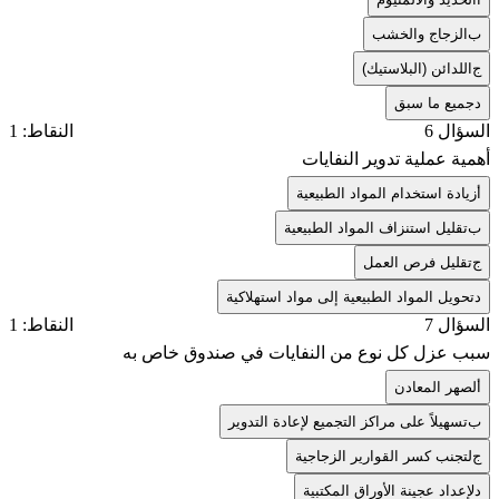
ب
الزجاج والخشب
ج
اللدائن (البلاستيك)
د
جميع ما سبق
السؤال 6
النقاط: 1
أهمية عملية تدوير النفايات
أ
زيادة استخدام المواد الطبيعية
ب
تقليل استنزاف المواد الطبيعية
ج
تقليل فرص العمل
د
تحويل المواد الطبيعية إلى مواد استهلاكية
السؤال 7
النقاط: 1
سبب عزل كل نوع من النفايات في صندوق خاص به
أ
لصهر المعادن
ب
تسهيلاً على مراكز التجميع لإعادة التدوير
ج
لتجنب كسر القوارير الزجاجية
د
لإعداد عجينة الأوراق المكتبية