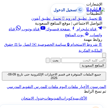
الإشعارات
🔔
إدارة الإشعارات
G
تسجيل الدخول
التطبيقات
🤖
تحميل تطبيق أندرويد

تحميل تطبيق آيفون
التواصل الاجتماعي | موقع المناهج السعودية
قناة تيليجرام
صفحة فيسبوك
قناة يوتيوب
قناة
واتساب
بوت المناهج
روابط مهمة
📄
شروط الاستخدام
🔒
سياسة الخصوصية
✉️
اتصل بنا
⚖️
حقوق
الملكية الفكرية
بحث
المناهج السعودية
جميع الملفات المتوفرة في قسم الاختبارات الإلكترونية حتى تاريخ 09-08-
2026
المدرسون
الأخبار
ملفات اليوم
ملفات للمدرس
التقويم المدرسي
تم نسخ الرابط
الأكاديمية
كويزات
الفيديوهات
جدول الامتحان