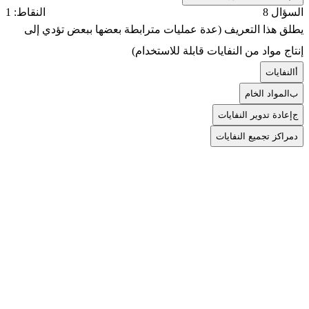
السؤال 8
النقاط: 1
يطلق هذا التعريف (عدة عمليات مترابطة بعضها ببعض تؤدي إلى
إنتاج مواد من النفايات قابلة للاستخدام)
أ
النفايات
ب
المواد الخام
ج
إعادة تدوير النفايات
د
مراكز تجميع النفايات