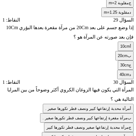
ج
مقلوبة m=2
د
مقلوبة m=1.25
السؤال 29
النقاط: 1
إذا وضع جسم على بعد 20Cm من مرآة مقعرة بعدها البؤري 10Cm
فإن بعد صورته عن المرآة هو ؟
أ
10cm
ب
20cm
ج
30cn
د
40cm
السؤال 30
النقاط: 1
المرآة التي يكون فيها الزوغان الكروي أكثر وضوحاً من بين المرايا
التالية هي ؟
أ
مرآة محدبة إرتفاعها كبير ونصف قطر تكورها صغير .
ب
مرآة مقعرة إرتفاعها كبير ونصف قطر تكورها صغير .
ج
مرآة محدبة إرتفاعها صغير ونصف قطر تكورها كبير