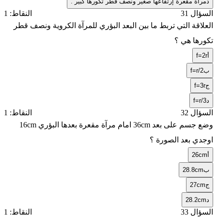
د
مرآة مقعرة إرتفاعها صغير ونصف قطر تكورها كبير .
السؤال 31
النقاط: 1
العلاقة التي تربط ما بين البعد البؤري للمرآة الكروية ونصف قطر
تكورها هي ؟
أ
f=2r
ب
f=r/2
ج
f=3r
د
f=r/3
السؤال 32
النقاط: 1
وضع جسم على بعد 36cm امام مرآة مقعرة بعدها البؤري 16cm
اوجدي بعد الصورة ؟
أ
26cm
ب
28.8cm
ج
27cm
د
28.2cm
السؤال 33
النقاط: 1