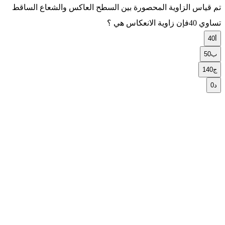
تم قياس الزاوية المحصورة بين السطح العاكس والشعاع الساقط
تساوي 40فإن زاوية الانعكاس هي ؟
أ
40
ب
50
ج
140
د
0