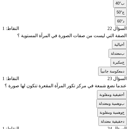
ب
40°
ج
50°
د
60°
السؤال 22
النقاط: 1
الصفة التي ليست من صفات الصورة في المرآة المستوية ؟
أ
خيالية
ب
معتدلة
ج
مكبرة
د
معكوسة جانبياً
السؤال 23
النقاط: 1
عندما نضع شمعة في مركز تكور المرآة المقعرة تتكون لها صورة ؟
أ
حقيقية ومقلوبة
ب
وهمية ومعتدلة
ج
وهمية ومقلوبة
د
حقيقية معتدلة
السؤال 24
النقاط: 1