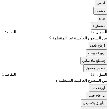
أ
ضعف
ب
نصف
ج
ربع
د
متساوية
السؤال 17
النقاط: 1
من السطوح العاكسة غير المنتظمة ؟
أ
زجاج نافذة
ب
ورقة بيضاء
ج
سطح ماء ساكن
د
معدن مصقول
السؤال 18
النقاط: 1
من السطوح العاكسة المنتظمة ؟
أ
ورقة كتاب
ب
زجاج خشن
ج
أبريق بلاستيكي