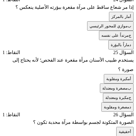
إذا مر شعاع ساقط على مرآة مقعرة ببؤرته الأصلية ينعكس ؟
أ
مار بالمركز
ب
موازي للمحور الرئيسي
ج
مرتداً على نفسه
د
ماراً بالبؤرة
السؤال 25
النقاط: 1
يستخدم طبيب الأسنان مرآة مقعرة عند الفحص؛ لأنه يحتاج إلى
صورة ؟
أ
مكبرة ومقلوبة
ب
مصغرة ومعتدلة
ج
مكبرة ومعتدلة
د
مصغرة ومقلوبة
السؤال 26
النقاط: 1
الصورة المتكونة لجسم بواسطة مرآة محدبة تكون ؟
أ
حقيقية