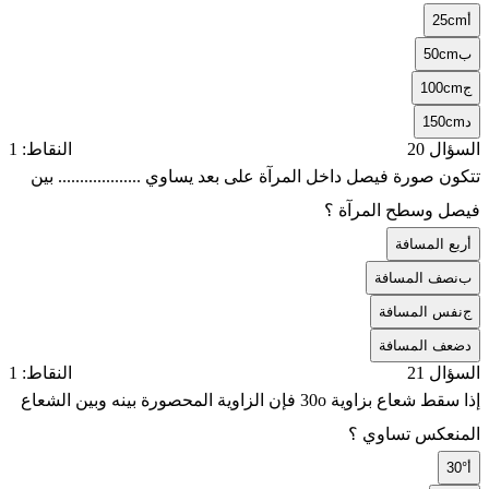
أ
25cm
ب
50cm
ج
100cm
د
150cm
السؤال 20
النقاط: 1
تتكون صورة فيصل داخل المرآة على بعد يساوي ................... بين
فيصل وسطح المرآة ؟
أ
ربع المسافة
ب
نصف المسافة
ج
نفس المسافة
د
ضعف المسافة
السؤال 21
النقاط: 1
إذا سقط شعاع بزاوية 30o فإن الزاوية المحصورة بينه وبين الشعاع
المنعكس تساوي ؟
أ
30°