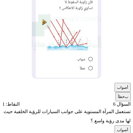
أ
صواب
ب
خطأ
السؤال 6
النقاط: 1
تستعمل المرآة المستوية على جوانب السيارات للرؤية الخلفية حيث
لها مدى رؤية واسع ؟
أ
صواب