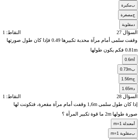
ب
مكبرة
ج
مصغرة
د
مقلوبة
السؤال 27
النقاط: 1
وقفت سلمى أمام مرآة محدبة تكبيرها 0.49 فإذا كان طول صورتها
0.81m فكم يكون طولها
أ
0.6m
ب
0.73m
ج
1.56m
د
1.65m
السؤال 28
النقاط: 1
إذا كان طول سلمى 1,6m وقفت أمام مرآة مقعرة، فتكونت لها
صورة طولها 2m ما قوة تكبير المرآة ؟
أ
معتدلة m=1
ب
مقلوبة m=1