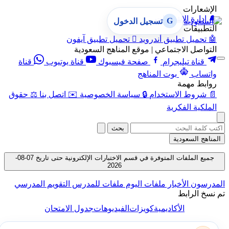
الإشعارات
🔔
إدارة الإشعارات
G
تسجيل الدخول
التطبيقات
🤖
تحميل تطبيق أندرويد

تحميل تطبيق آيفون
التواصل الاجتماعي | موقع المناهج السعودية
قناة تيليجرام
صفحة فيسبوك
قناة يوتيوب
قناة
واتساب
بوت المناهج
روابط مهمة
📄
شروط الاستخدام
🔒
سياسة الخصوصية
✉️
اتصل بنا
⚖️
حقوق
الملكية الفكرية
بحث
المناهج السعودية
جميع الملفات المتوفرة في قسم الاختبارات الإلكترونية حتى تاريخ 07-08-
2026
المدرسون
الأخبار
ملفات اليوم
ملفات للمدرس
التقويم المدرسي
تم نسخ الرابط
الأكاديمية
كويزات
الفيديوهات
جدول الامتحان