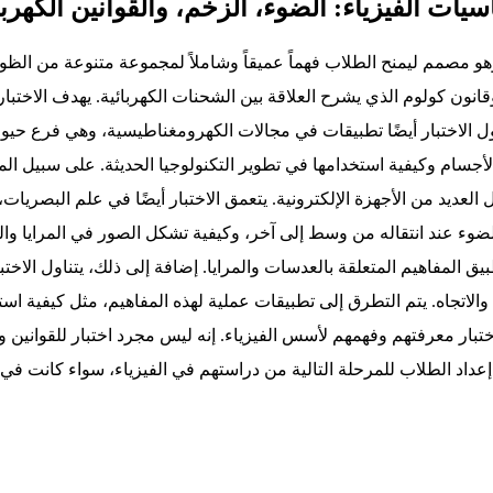
ات الفيزياء: الضوء، الزخم، والقوانين الكهربا
 مصمم ليمنح الطلاب فهماً عميقاً وشاملاً لمجموعة متنوعة من الظواهر ال
انون كولوم الذي يشرح العلاقة بين الشحنات الكهربائية. يهدف الاختبا
ول الاختبار أيضًا تطبيقات في مجالات الكهرومغناطيسية، وهي فرع حيوي 
لأجسام وكيفية استخدامها في تطوير التكنولوجيا الحديثة. على سبيل الم
عديد من الأجهزة الإلكترونية. يتعمق الاختبار أيضًا في علم البصريا
الضوء عند انتقاله من وسط إلى آخر، وكيفية تشكل الصور في المرايا و
يق المفاهيم المتعلقة بالعدسات والمرايا. إضافة إلى ذلك، يتناول الاخت
اتجاه. يتم التطرق إلى تطبيقات عملية لهذه المفاهيم، مثل كيفية استخ
اختبار معرفتهم وفهمهم لأسس الفيزياء. إنه ليس مجرد اختبار للقوانين 
إعداد الطلاب للمرحلة التالية من دراستهم في الفيزياء، سواء كانت في 