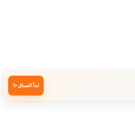
ابدأ السباق ✨