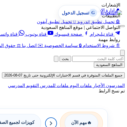
الإشعارات
🔔
إدارة الإشعارات
G
تسجيل الدخول
التطبيقات
🤖
تحميل تطبيق أندرويد

تحميل تطبيق آيفون
التواصل الاجتماعي | موقع المناهج السعودية
قناة تيليجرام
صفحة فيسبوك
قناة يوتيوب
قناة واتس
روابط مهمة
📄
شروط الاستخدام
🔒
سياسة الخصوصية
✉️
اتصل بنا
⚖️
حقوق الم
بحث
المناهج السعودية
جميع الملفات المتوفرة في قسم الاختبارات الإلكترونية حتى تاريخ 07-08-2026
المدرسون
الأخبار
ملفات اليوم
ملفات للمدرس
التقويم المدرسي
تم نسخ الرابط
كويزات لجميع الص
🔥
مهم الآن