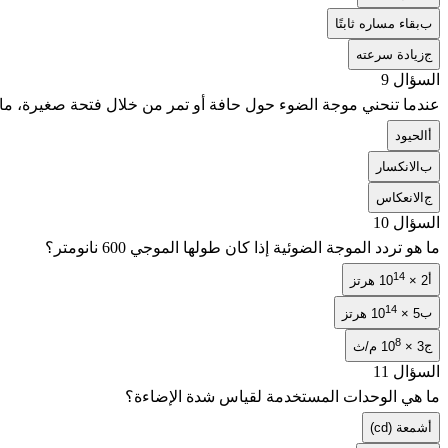
ب
بقاء مساره ثابتًا
ج
زيادة سرعته
السؤال 9
عندما تنحني موجة الضوء حول حافة أو تمر من خلال فتحة صغيرة، ما
أ
الحيود
ب
الانكسار
ج
الانعكاس
السؤال 10
ما هو تردد الموجة الضوئية إذا كان طولها الموجي 600 نانومتر؟
14
أ
2 × 10
هرتز
14
ب
5 × 10
هرتز
8
ج
3 × 10
م/ث
السؤال 11
ما هي الوحدات المستخدمة لقياس شدة الإضاءة؟
أ
شمعة (cd)