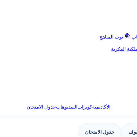
اب
بوت المناهج
لكية الفكرية
الأكاديمية
كويزات
الفيديوهات
جدول الامتحان
فوف
جدول الامتحان