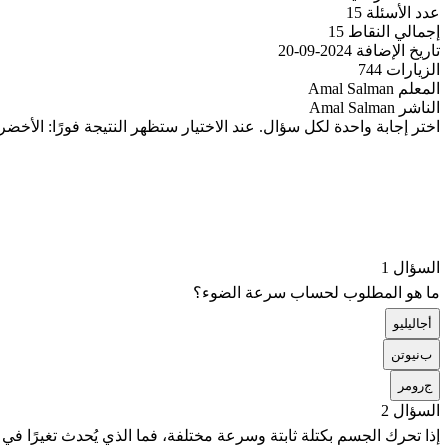
عدد الأسئلة
15
إجمالي النقاط
15
تاريخ الإضافة
2024-09-20
الزيارات
744
المعلم
Amal Salman
الناشر
Amal Salman
اختر إجابة واحدة لكل سؤال. عند الاختيار ستظهر النتيجة فورًا: الأخضر
السؤال 1
ما هو المطلوب لحساب سرعة الضوء؟
أ
جاليليو
ب
نيوتن
ج
رومر
السؤال 2
إذا تحرك الجسم بكتلة ثابتة وسرعة مختلفة، فما الذي يُحدث تغيرًا في