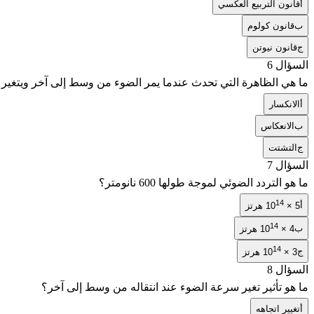
أ
قانون التربيع العكسي
ب
قانون كولوم
ج
قانون نيوتن
السؤال 6
ما هي الظاهرة التي تحدث عندما يمر الضوء من وسط إلى آخر ويتغير 
أ
الانكسار
ب
الانعكاس
ج
التشتت
السؤال 7
ما هو التردد الضوئي لموجة طولها 600 نانومتر؟
14
أ
5 × 10
هرتز
14
ب
4 × 10
هرتز
14
ج
3 × 10
هرتز
السؤال 8
ما هو تأثير تغير سرعة الضوء عند انتقاله من وسط إلى آخر؟
أ
تغيير اتجاهه