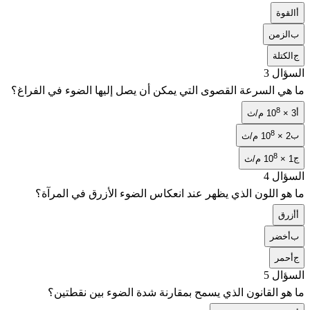
أ
القوة
ب
الزمن
ج
الكتلة
السؤال 3
ما هي السرعة القصوى التي يمكن أن يصل إليها الضوء في الفراغ؟
8
أ
3 × 10
م/ث
8
ب
2 × 10
م/ث
8
ج
1 × 10
م/ث
السؤال 4
ما هو اللون الذي يظهر عند انعكاس الضوء الأزرق في المرآة؟
أ
أزرق
ب
أخضر
ج
أحمر
السؤال 5
ما هو القانون الذي يسمح بمقارنة شدة الضوء بين نقطتين؟