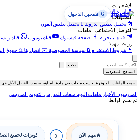
الإشعارات
🔔
إدارة الإشعارات
G
تسجيل الدخول
التطبيقات
🤖
تحميل تطبيق أندرويد

تحميل تطبيق آيفون
التواصل الاجتماعي | ملفات
قناة تيليجرام
صفحة فيسبوك
قناة يوتيوب
قناة واتس
روابط مهمة
📄
شروط الاستخدام
🔒
سياسة الخصوصية
✉️
اتصل بنا
⚖️
حقوق الم
بحث
المناهج السعودية
جميع الملفات المتوفرة بحسب ملفات في مادة المناهج بحسب الفصل الأول في قسم ملف
المدرسون
الأخبار
ملفات اليوم
ملفات للمدرس
التقويم المدرسي
تم نسخ الرابط
كويزات لجميع الص
🔥
مهم الآن