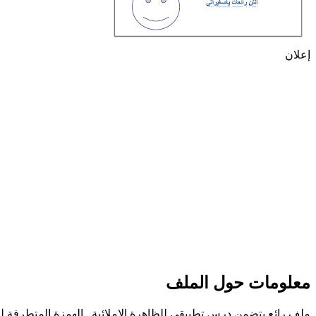
إعلان
معلومات حول الملف
ملف رائع يتضمن درس تطبيقي للظاهرة الاملائية _الهمزة المتطرفة ل