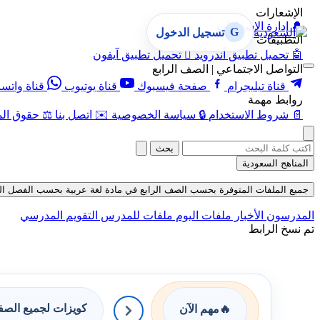
الإشعارات
🔔
إدارة الإشعارات
G
تسجيل الدخول
التطبيقات
🤖
تحميل تطبيق أندرويد

تحميل تطبيق آيفون
التواصل الاجتماعي | الصف الرابع
قناة تيليجرام
صفحة فيسبوك
قناة يوتيوب
قناة واتس
روابط مهمة
📄
شروط الاستخدام
🔒
سياسة الخصوصية
✉️
اتصل بنا
⚖️
حقوق الم
بحث
المناهج السعودية
جميع الملفات المتوفرة بحسب الصف الرابع في مادة لغة عربية بحسب الفصل الثاني في
المدرسون
الأخبار
ملفات اليوم
ملفات للمدرس
التقويم المدرسي
تم نسخ الرابط
كويزات لجميع الص
🔥
مهم الآن