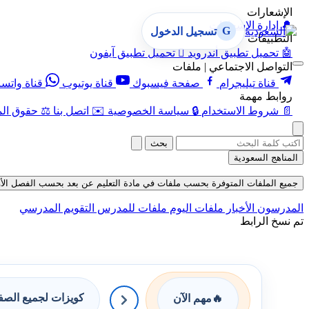
الإشعارات
🔔
إدارة الإشعارات
G
تسجيل الدخول
التطبيقات
🤖
تحميل تطبيق أندرويد

تحميل تطبيق آيفون
التواصل الاجتماعي | ملفات
قناة تيليجرام
صفحة فيسبوك
قناة يوتيوب
قناة واتس
روابط مهمة
📄
شروط الاستخدام
🔒
سياسة الخصوصية
✉️
اتصل بنا
⚖️
حقوق الم
بحث
المناهج السعودية
جميع الملفات المتوفرة بحسب ملفات في مادة التعليم عن بعد بحسب الفصل الأول في ق
المدرسون
الأخبار
ملفات اليوم
ملفات للمدرس
التقويم المدرسي
تم نسخ الرابط
كويزات لجميع الص
🔥
مهم الآن