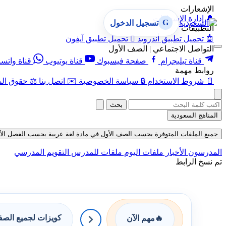
الإشعارات
🔔
إدارة الإشعارات
G
تسجيل الدخول
التطبيقات
🤖
تحميل تطبيق أندرويد

تحميل تطبيق آيفون
التواصل الاجتماعي | الصف الأول
قناة تيليجرام
صفحة فيسبوك
قناة يوتيوب
قناة واتس
روابط مهمة
📄
شروط الاستخدام
🔒
سياسة الخصوصية
✉️
اتصل بنا
⚖️
حقوق الم
بحث
المناهج السعودية
جميع الملفات المتوفرة بحسب الصف الأول في مادة لغة عربية بحسب الفصل الأول في ق
المدرسون
الأخبار
ملفات اليوم
ملفات للمدرس
التقويم المدرسي
تم نسخ الرابط
كويزات لجميع الص
🔥
مهم الآن