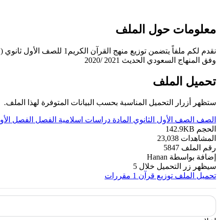
معلومات حول الملف
نقدم لكم ملفاً يتضمن توزيع منهج القرآن الكريم1 للصف الأول ثانوي (المستوى الأول) نظام مقررات للفصل الدراسي الأول من العام 1442 هـ
وفق المنهاج السعودي الحديث 2021 /2020
تحميل الملف
ستظهر أزرار التحميل المناسبة بحسب البيانات المتوفرة لهذا الملف.
الصف
الصف الأول الثانوي
المادة
دراسات اسلامية
الفصل
الفصل الأو
الحجم
142.9KB
المشاهدات
23,038
رقم الملف
5847
إضافة بواسطة
Hanan
سيظهر زر التحميل خلال
5
تحميل الملف
توزيع قرآن 1 مقررات