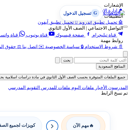
الإشعارات
🔔
إدارة الإشعارات
G
تسجيل الدخول
التطبيقات
🤖
تحميل تطبيق أندرويد

تحميل تطبيق آيفون
التواصل الاجتماعي | الصف الأول الثانوي
قناة تيليجرام
صفحة فيسبوك
قناة يوتيوب
قناة واتس
روابط مهمة
📄
شروط الاستخدام
🔒
سياسة الخصوصية
✉️
اتصل بنا
⚖️
حقوق الم
بحث
المناهج السعودية
جميع الملفات المتوفرة بحسب الصف الأول الثانوي في مادة دراسات اسلامية بحسب ال
المدرسون
الأخبار
ملفات اليوم
ملفات للمدرس
التقويم المدرسي
تم نسخ الرابط
كويزات لجميع الص
🔥
مهم الآن