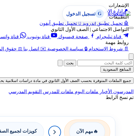
الإشعارات
🔔
إدارة الإشعارات
G
تسجيل الدخول
التطبيقات
🤖
تحميل تطبيق أندرويد

تحميل تطبيق آيفون
التواصل الاجتماعي | الصف الأول الثانوي
قناة تيليجرام
صفحة فيسبوك
قناة يوتيوب
قناة واتس
روابط مهمة
📄
شروط الاستخدام
🔒
سياسة الخصوصية
✉️
اتصل بنا
⚖️
حقوق الم
بحث
المناهج السعودية
جميع الملفات المتوفرة بحسب الصف الأول الثانوي في مادة دراسات اسلامية بحسب ال
المدرسون
الأخبار
ملفات اليوم
ملفات للمدرس
التقويم المدرسي
تم نسخ الرابط
كويزات لجميع الص
🔥
مهم الآن