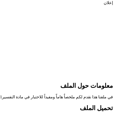
إعلان
معلومات حول الملف
في ملفنا هذا نقدم لكم ملخصاٌ هاماّ ومفيداً للاختبار في مادة النفسير1 للثانوية العامة نظام المقررات للفصل الأول من العام الدراسي 1445ه‍
تحميل الملف