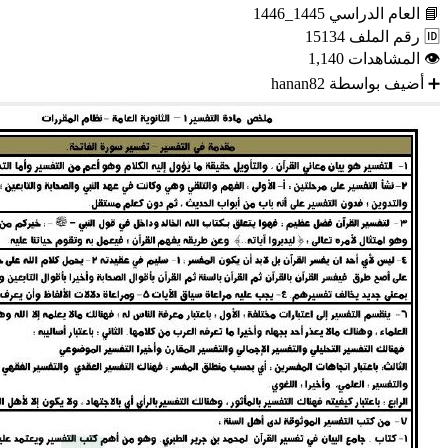
📘
العام الدراسي
1445_1446
🆔
رقم الملف
15134
👁
المشاهدات
1,140
➕
أضيف بواسطة
hanan82