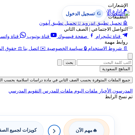
الإشعارات
🔔
إدارة الإشعارات
G
تسجيل الدخول
التطبيقات
🤖
تحميل تطبيق أندرويد

تحميل تطبيق آيفون
التواصل الاجتماعي | الصف الثاني
قناة تيليجرام
صفحة فيسبوك
قناة يوتيوب
قناة واتس
روابط مهمة
📄
شروط الاستخدام
🔒
سياسة الخصوصية
✉️
اتصل بنا
⚖️
حقوق الم
بحث
المناهج السعودية
جميع الملفات المتوفرة بحسب الصف الثاني في مادة دراسات اسلامية بحسب الفصل الث
المدرسون
الأخبار
ملفات اليوم
ملفات للمدرس
التقويم المدرسي
تم نسخ الرابط
كويزات لجميع الص
🔥
مهم الآن