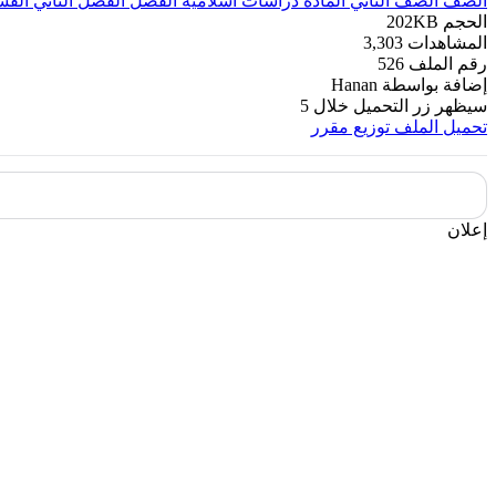
الصف
الصف الثاني
المادة
دراسات اسلامية
الفصل
الفصل الثاني
القس
الحجم
202KB
المشاهدات
3,303
رقم الملف
526
إضافة بواسطة
Hanan
سيظهر زر التحميل خلال
5
تحميل الملف
توزيع مقرر
إعلان