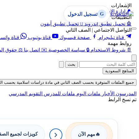
الإشعارات
🔔
إدارة الإشعارات
G
تسجيل الدخول
التطبيقات
🤖
تحميل تطبيق أندرويد

تحميل تطبيق آيفون
التواصل الاجتماعي | الصف الثاني
قناة تيليجرام
صفحة فيسبوك
قناة يوتيوب
قناة واتس
روابط مهمة
📄
شروط الاستخدام
🔒
سياسة الخصوصية
✉️
اتصل بنا
⚖️
حقوق الم
بحث
المناهج السعودية
جميع الملفات المتوفرة بحسب الصف الثاني في مادة دراسات اسلامية بحسب الفصل الث
المدرسون
الأخبار
ملفات اليوم
ملفات للمدرس
التقويم المدرسي
تم نسخ الرابط
كويزات لجميع الص
🔥
مهم الآن