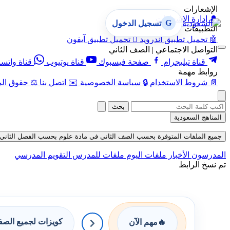
الإشعارات
🔔
إدارة الإشعارات
G
تسجيل الدخول
التطبيقات
🤖
تحميل تطبيق أندرويد

تحميل تطبيق آيفون
التواصل الاجتماعي | الصف الثاني
قناة تيليجرام
صفحة فيسبوك
قناة يوتيوب
قناة واتس
روابط مهمة
📄
شروط الاستخدام
🔒
سياسة الخصوصية
✉️
اتصل بنا
⚖️
حقوق الم
بحث
المناهج السعودية
جميع الملفات المتوفرة بحسب الصف الثاني في مادة علوم بحسب الفصل الثاني في قسم 
المدرسون
الأخبار
ملفات اليوم
ملفات للمدرس
التقويم المدرسي
تم نسخ الرابط
كويزات لجميع الص
🔥
مهم الآن