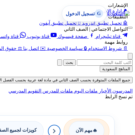
الإشعارات
🔔
إدارة الإشعارات
G
تسجيل الدخول
التطبيقات
🤖
تحميل تطبيق أندرويد

تحميل تطبيق آيفون
التواصل الاجتماعي | الصف الثاني
قناة تيليجرام
صفحة فيسبوك
قناة يوتيوب
قناة واتس
روابط مهمة
📄
شروط الاستخدام
🔒
سياسة الخصوصية
✉️
اتصل بنا
⚖️
حقوق الم
بحث
المناهج السعودية
جميع الملفات المتوفرة بحسب الصف الثاني في مادة لغة عربية بحسب الفصل الأول في
المدرسون
الأخبار
ملفات اليوم
ملفات للمدرس
التقويم المدرسي
تم نسخ الرابط
كويزات لجميع الص
🔥
مهم الآن