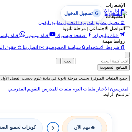
الإشعارات
🔔
إدارة الإشعارات
G
تسجيل الدخول
التطبيقات
🤖
تحميل تطبيق أندرويد

تحميل تطبيق آيفون
التواصل الاجتماعي | مرحلة ثانوية
قناة تيليجرام
صفحة فيسبوك
قناة يوتيوب
قناة واتس
روابط مهمة
📄
شروط الاستخدام
🔒
سياسة الخصوصية
✉️
اتصل بنا
⚖️
حقوق الم
بحث
المناهج السعودية
جميع الملفات المتوفرة بحسب مرحلة ثانوية في مادة علوم بحسب الفصل الأول في قسم 
المدرسون
الأخبار
ملفات اليوم
ملفات للمدرس
التقويم المدرسي
تم نسخ الرابط
كويزات لجميع الص
🔥
مهم الآن