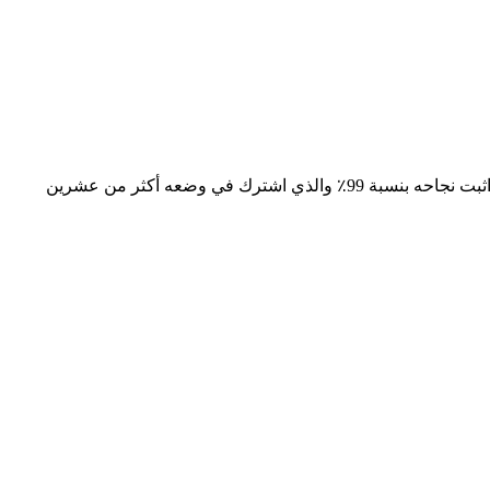
إليكم أحدث واروع خطة علاجية في الإملاء لكل المعلمين الذين يعانون من ضعف مهارات وقدرات الطلاب إليكم الحل الامثل والمجرب الذي اثبت نجاحه بنسبة 99٪ والذي اشترك في وضعه أكثر من عشرين