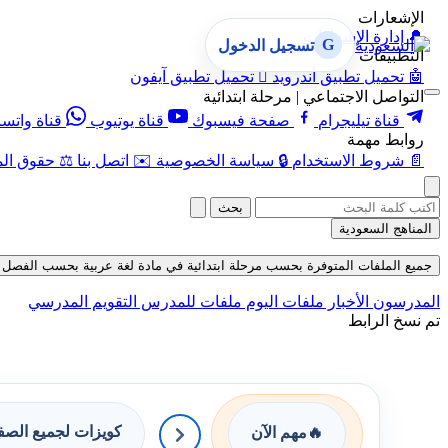
الإشعارات
🔔
إدارة الإشعارات
G
تسجيل الدخول
التطبيقات
🤖
تحميل تطبيق أندرويد

تحميل تطبيق آيفون
التواصل الاجتماعي | مرحلة ابتدائية
قناة تيليجرام
صفحة فيسبوك
قناة يوتيوب
قناة واتس
روابط مهمة
📄
شروط الاستخدام
🔒
سياسة الخصوصية
✉️
اتصل بنا
⚖️
حقوق الم
بحث
المناهج السعودية
جميع الملفات المتوفرة بحسب مرحلة ابتدائية في مادة لغة عربية بحسب الفصل الأول 
المدرسون
الأخبار
ملفات اليوم
ملفات للمدرس
التقويم المدرسي
تم نسخ الرابط
كويزات لجميع الص
🔥
مهم الآن