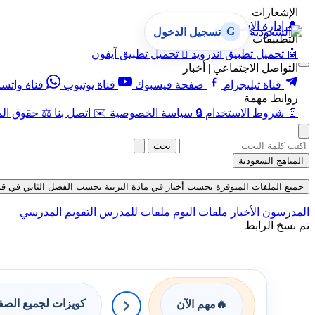
الإشعارات
🔔
إدارة الإشعارات
G
تسجيل الدخول
التطبيقات
🤖
تحميل تطبيق أندرويد

تحميل تطبيق آيفون
التواصل الاجتماعي | أخبار
قناة تيليجرام
صفحة فيسبوك
قناة يوتيوب
قناة واتس
روابط مهمة
📄
شروط الاستخدام
🔒
سياسة الخصوصية
✉️
اتصل بنا
⚖️
حقوق الم
بحث
المناهج السعودية
جميع الملفات المتوفرة بحسب أخبار في مادة التربية بحسب الفصل الثاني في قسم ملفات
المدرسون
الأخبار
ملفات اليوم
ملفات للمدرس
التقويم المدرسي
تم نسخ الرابط
كويزات لجميع الص
🔥
مهم الآن