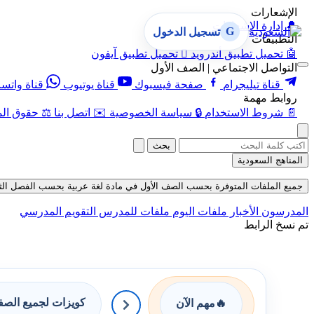
الإشعارات
🔔
إدارة الإشعارات
G
تسجيل الدخول
التطبيقات
🤖
تحميل تطبيق أندرويد

تحميل تطبيق آيفون
التواصل الاجتماعي | الصف الأول
قناة تيليجرام
صفحة فيسبوك
قناة يوتيوب
قناة واتس
روابط مهمة
📄
شروط الاستخدام
🔒
سياسة الخصوصية
✉️
اتصل بنا
⚖️
حقوق الم
بحث
المناهج السعودية
جميع الملفات المتوفرة بحسب الصف الأول في مادة لغة عربية بحسب الفصل الثاني في
المدرسون
الأخبار
ملفات اليوم
ملفات للمدرس
التقويم المدرسي
تم نسخ الرابط
كويزات لجميع الص
🔥
مهم الآن