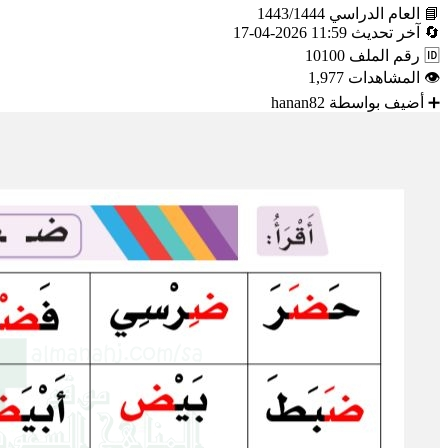
📘
العام الدراسي
1443/1444
🔄
آخر تحديث
11:59 2026-04-17
🆔
رقم الملف
10100
👁
المشاهدات
1,977
➕
أضيف بواسطة
hanan82