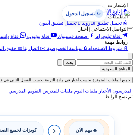
الإشعارات
🔔
إدارة الإشعارات
G
تسجيل الدخول
التطبيقات
🤖
تحميل تطبيق أندرويد

تحميل تطبيق آيفون
التواصل الاجتماعي | أخبار
قناة تيليجرام
صفحة فيسبوك
قناة يوتيوب
قناة واتس
روابط مهمة
📄
شروط الاستخدام
🔒
سياسة الخصوصية
✉️
اتصل بنا
⚖️
حقوق الم
بحث
المناهج السعودية
جميع الملفات المتوفرة بحسب أخبار في مادة التربية بحسب الفصل الثاني في قسم ملفات
المدرسون
الأخبار
ملفات اليوم
ملفات للمدرس
التقويم المدرسي
تم نسخ الرابط
كويزات لجميع الص
🔥
مهم الآن