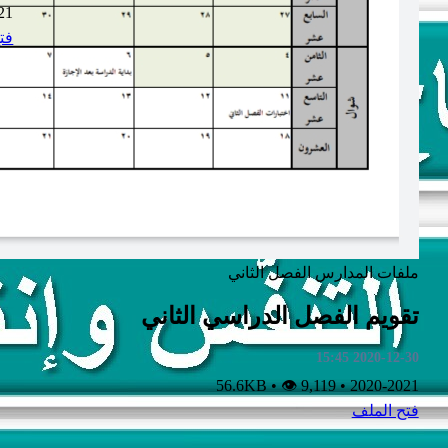
21
فت
ملفات
المدارس
الفصل الثاني
تقويم الفصل الدراسي الثاني
2020-12-30 15:45
•
👁 9,119
56.6KB
•
2020-2021
فتح الملف