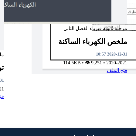
مرحلة ثانوية
فيزياء
الفصل الثاني
ملخص الكهرباء الساكنة
2020-12-31 10:57
مل
•
👁 9,251
114.5KB
•
2020-2021
تو
فتح الملف
5:55
21
فت