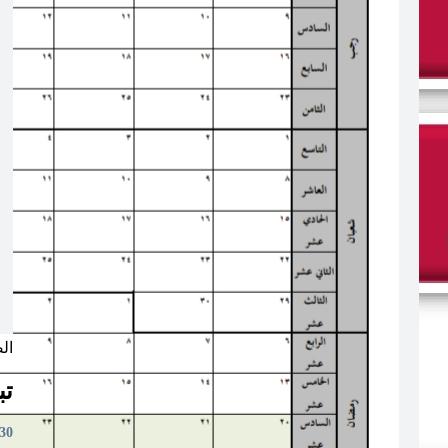
ال
تب
5:32