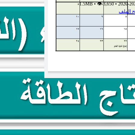
•
👁 3,650
1.5MB
•
2020-20
ح الملف