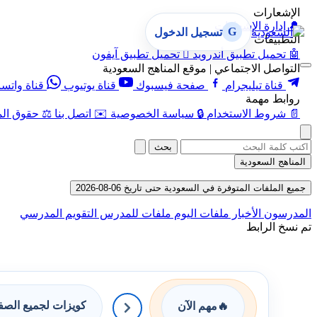
الإشعارات
🔔
إدارة الإشعارات
G
تسجيل الدخول
التطبيقات
🤖
تحميل تطبيق أندرويد

تحميل تطبيق آيفون
التواصل الاجتماعي | موقع المناهج السعودية
قناة تيليجرام
صفحة فيسبوك
قناة يوتيوب
قناة واتس
روابط مهمة
📄
شروط الاستخدام
🔒
سياسة الخصوصية
✉️
اتصل بنا
⚖️
حقوق الم
بحث
المناهج السعودية
جميع الملفات المتوفرة في السعودية حتى تاريخ 06-08-2026
المدرسون
الأخبار
ملفات اليوم
ملفات للمدرس
التقويم المدرسي
تم نسخ الرابط
كويزات لجميع الص
🔥
مهم الآن