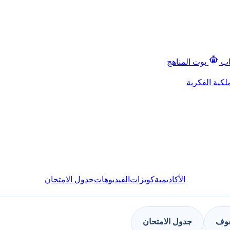
اب
بوت المناهج
لكية الفكرية
الأكاديمية
كويزات
الفيديوهات
جدول الامتحان
فوف
جدول الامتحان