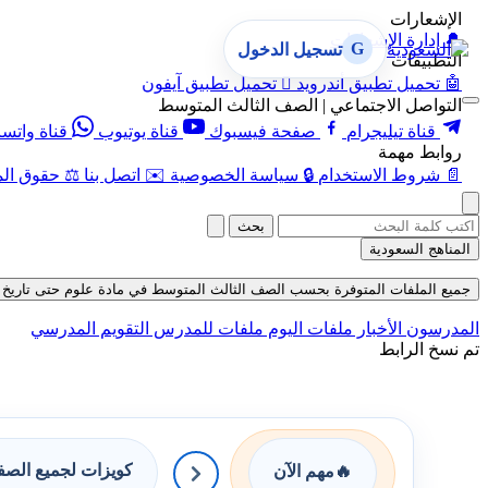
الإشعارات
🔔
إدارة الإشعارات
G
تسجيل الدخول
التطبيقات
🤖
تحميل تطبيق أندرويد

تحميل تطبيق آيفون
التواصل الاجتماعي | الصف الثالث المتوسط
قناة تيليجرام
صفحة فيسبوك
قناة يوتيوب
قناة واتس
روابط مهمة
📄
شروط الاستخدام
🔒
سياسة الخصوصية
✉️
اتصل بنا
⚖️
حقوق الم
بحث
المناهج السعودية
جميع الملفات المتوفرة بحسب الصف الثالث المتوسط في مادة علوم حتى تاريخ 06-08-2026
المدرسون
الأخبار
ملفات اليوم
ملفات للمدرس
التقويم المدرسي
تم نسخ الرابط
كويزات لجميع الص
🔥
مهم الآن