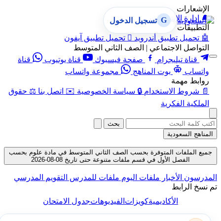
الإشعارات
🔔
إدارة الإشعارات
G
تسجيل الدخول
التطبيقات
🤖
تحميل تطبيق أندرويد

تحميل تطبيق آيفون
التواصل الاجتماعي | الصف الثاني المتوسط
قناة تيليجرام
صفحة فيسبوك
قناة يوتيوب
قناة
واتساب
بوت المناهج
مجموعة واتساب
روابط مهمة
📄
شروط الاستخدام
🔒
سياسة الخصوصية
✉️
اتصل بنا
⚖️
حقوق
الملكية الفكرية
بحث
المناهج السعودية
جميع الملفات المتوفرة بحسب الصف الثاني المتوسط في مادة علوم بحسب
الفصل الأول في قسم ملفات متنوعة حتى تاريخ 08-08-2026
المدرسون
الأخبار
ملفات اليوم
ملفات للمدرس
التقويم المدرسي
تم نسخ الرابط
الأكاديمية
كويزات
الفيديوهات
جدول الامتحان