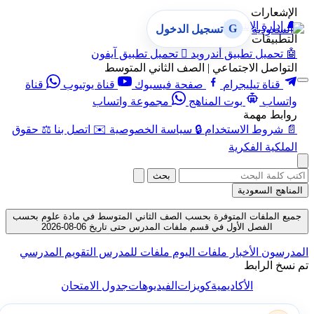
الإشعارات
🔔
إدارة الإشعارات
G
تسجيل الدخول
التطبيقات
🤖
تحميل تطبيق أندرويد

تحميل تطبيق آيفون
التواصل الاجتماعي | الصف الثاني المتوسط
قناة تيليجرام
صفحة فيسبوك
قناة يوتيوب
قناة
واتساب
بوت المناهج
مجموعة واتساب
روابط مهمة
📄
شروط الاستخدام
🔒
سياسة الخصوصية
✉️
اتصل بنا
⚖️
حقوق
الملكية الفكرية
بحث
المناهج السعودية
جميع الملفات المتوفرة بحسب الصف الثاني المتوسط في مادة علوم بحسب
الفصل الأول في قسم ملفات المدرس حتى تاريخ 06-08-2026
المدرسون
الأخبار
ملفات اليوم
ملفات للمدرس
التقويم المدرسي
تم نسخ الرابط
الأكاديمية
كويزات
الفيديوهات
جدول الامتحان