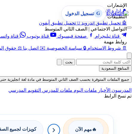
الإشعارات
🔔
إدارة الإشعارات
G
تسجيل الدخول
التطبيقات
🤖
تحميل تطبيق أندرويد

تحميل تطبيق آيفون
التواصل الاجتماعي | الصف الثاني المتوسط
قناة تيليجرام
صفحة فيسبوك
قناة يوتيوب
قناة واتس
روابط مهمة
📄
شروط الاستخدام
🔒
سياسة الخصوصية
✉️
اتصل بنا
⚖️
حقوق الم
بحث
المناهج السعودية
جميع الملفات المتوفرة بحسب الصف الثاني المتوسط في مادة لغة انجليزية حتى تاريخ 06-8
المدرسون
الأخبار
ملفات اليوم
ملفات للمدرس
التقويم المدرسي
تم نسخ الرابط
كويزات لجميع الص
🔥
مهم الآن