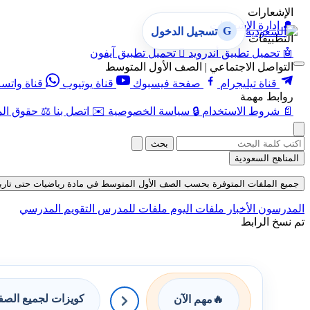
الإشعارات
🔔
إدارة الإشعارات
G
تسجيل الدخول
التطبيقات
🤖
تحميل تطبيق أندرويد

تحميل تطبيق آيفون
التواصل الاجتماعي | الصف الأول المتوسط
قناة تيليجرام
صفحة فيسبوك
قناة يوتيوب
قناة واتس
روابط مهمة
📄
شروط الاستخدام
🔒
سياسة الخصوصية
✉️
اتصل بنا
⚖️
حقوق الم
بحث
المناهج السعودية
جميع الملفات المتوفرة بحسب الصف الأول المتوسط في مادة رياضيات حتى تاريخ 06-08-26
المدرسون
الأخبار
ملفات اليوم
ملفات للمدرس
التقويم المدرسي
تم نسخ الرابط
كويزات لجميع الص
🔥
مهم الآن