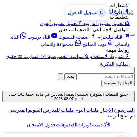
الإشعارات
🔔
إدارة الإشعارات
G
تسجيل الدخول
التطبيقات
🤖
تحميل تطبيق أندرويد

تحميل تطبيق آيفون
التواصل الاجتماعي | الصف السادس
قناة تيليجرام
صفحة فيسبوك
قناة يوتيوب
قناة
واتساب
بوت المناهج
مجموعة واتساب
روابط مهمة
📄
شروط الاستخدام
🔒
سياسة الخصوصية
✉️
اتصل بنا
⚖️
حقوق
الملكية الفكرية
بحث
المناهج السعودية
جميع الملفات المتوفرة بحسب الصف السادس في مادة اجتماعيات حتى
تاريخ 07-08-2026
المدرسون
الأخبار
ملفات اليوم
ملفات للمدرس
التقويم المدرسي
تم نسخ الرابط
الأكاديمية
كويزات
الفيديوهات
جدول الامتحان