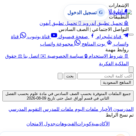
الإشعارات
🔔
إدارة الإشعارات
G
تسجيل الدخول
التطبيقات
🤖
تحميل تطبيق أندرويد

تحميل تطبيق آيفون
التواصل الاجتماعي | الصف السادس
قناة تيليجرام
صفحة فيسبوك
قناة يوتيوب
قناة
واتساب
بوت المناهج
مجموعة واتساب
روابط مهمة
📄
شروط الاستخدام
🔒
سياسة الخصوصية
✉️
اتصل بنا
⚖️
حقوق
الملكية الفكرية
بحث
المناهج السعودية
جميع الملفات المتوفرة بحسب الصف السادس في مادة علوم بحسب الفصل
الثاني في قسم أوراق عمل حتى تاريخ 09-08-2026
المدرسون
الأخبار
ملفات اليوم
ملفات للمدرس
التقويم المدرسي
تم نسخ الرابط
الأكاديمية
كويزات
الفيديوهات
جدول الامتحان