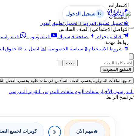
الإشعارات
🔔
إدارة الإشعارات
G
تسجيل الدخول
التطبيقات
🤖
تحميل تطبيق أندرويد

تحميل تطبيق آيفون
التواصل الاجتماعي | الصف السادس
قناة تيليجرام
صفحة فيسبوك
قناة يوتيوب
قناة واتس
روابط مهمة
📄
شروط الاستخدام
🔒
سياسة الخصوصية
✉️
اتصل بنا
⚖️
حقوق الم
بحث
المناهج السعودية
جميع الملفات المتوفرة بحسب الصف السادس في مادة علوم بحسب الفصل الثاني في قس
المدرسون
الأخبار
ملفات اليوم
ملفات للمدرس
التقويم المدرسي
تم نسخ الرابط
كويزات لجميع الص
🔥
مهم الآن