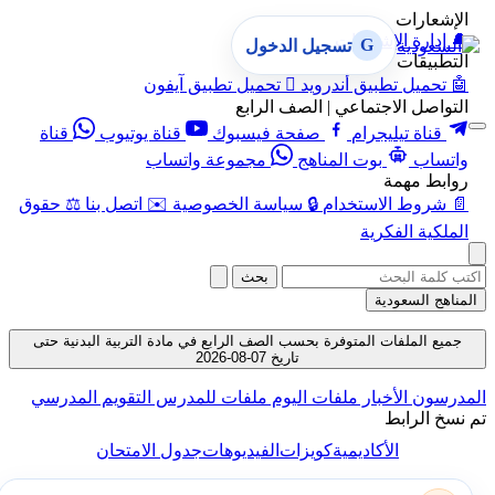
الإشعارات
🔔
إدارة الإشعارات
G
تسجيل الدخول
التطبيقات
🤖
تحميل تطبيق أندرويد

تحميل تطبيق آيفون
التواصل الاجتماعي | الصف الرابع
قناة تيليجرام
صفحة فيسبوك
قناة يوتيوب
قناة
واتساب
بوت المناهج
مجموعة واتساب
روابط مهمة
📄
شروط الاستخدام
🔒
سياسة الخصوصية
✉️
اتصل بنا
⚖️
حقوق
الملكية الفكرية
بحث
المناهج السعودية
جميع الملفات المتوفرة بحسب الصف الرابع في مادة التربية البدنية حتى
تاريخ 07-08-2026
المدرسون
الأخبار
ملفات اليوم
ملفات للمدرس
التقويم المدرسي
تم نسخ الرابط
الأكاديمية
كويزات
الفيديوهات
جدول الامتحان