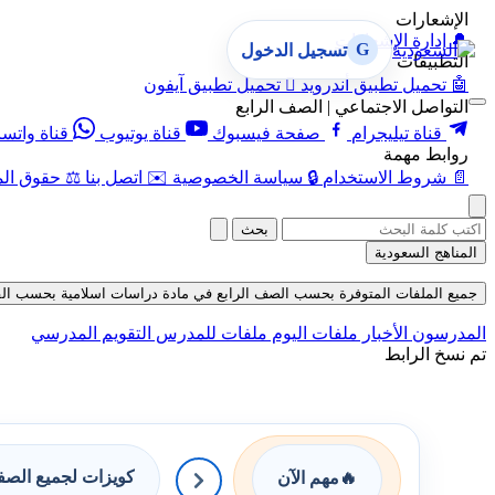
الإشعارات
🔔
إدارة الإشعارات
G
تسجيل الدخول
التطبيقات
🤖
تحميل تطبيق أندرويد

تحميل تطبيق آيفون
التواصل الاجتماعي | الصف الرابع
قناة تيليجرام
صفحة فيسبوك
قناة يوتيوب
قناة واتس
روابط مهمة
📄
شروط الاستخدام
🔒
سياسة الخصوصية
✉️
اتصل بنا
⚖️
حقوق الم
بحث
المناهج السعودية
جميع الملفات المتوفرة بحسب الصف الرابع في مادة دراسات اسلامية بحسب الفصل الث
المدرسون
الأخبار
ملفات اليوم
ملفات للمدرس
التقويم المدرسي
تم نسخ الرابط
كويزات لجميع الص
🔥
مهم الآن