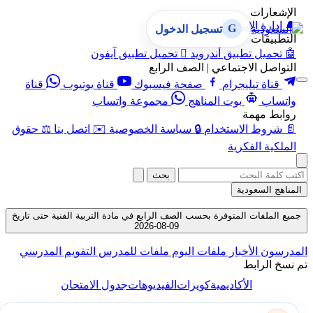
الإشعارات
🔔
إدارة الإشعارات
G
تسجيل الدخول
التطبيقات
🤖
تحميل تطبيق أندرويد

تحميل تطبيق آيفون
التواصل الاجتماعي | الصف الرابع
قناة تيليجرام
صفحة فيسبوك
قناة يوتيوب
قناة
واتساب
بوت المناهج
مجموعة واتساب
روابط مهمة
📄
شروط الاستخدام
🔒
سياسة الخصوصية
✉️
اتصل بنا
⚖️
حقوق
الملكية الفكرية
بحث
المناهج السعودية
جميع الملفات المتوفرة بحسب الصف الرابع في مادة التربية الفنية حتى تاريخ
09-08-2026
المدرسون
الأخبار
ملفات اليوم
ملفات للمدرس
التقويم المدرسي
تم نسخ الرابط
الأكاديمية
كويزات
الفيديوهات
جدول الامتحان